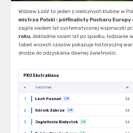
Widzew Łódź to jeden z nielicznych klubów w Po
mistrza Polski
i
półfinalisty Pucharu Europy
zajęła siedem lat systematycznej wspinaczki p
roku
, dokładnie osiem lat po spadku, łodzianie 
tabeli wszech czasów pokazuje historyczną wart
drodze do odzyskania dawnej świetności.
PKO Ekstraklasa
#
DRUŻYNA
M
1
Lech Poznań
34
LM
2
Górnik Zabrze
34
LM
3
Jagiellonia Białystok
34
LK