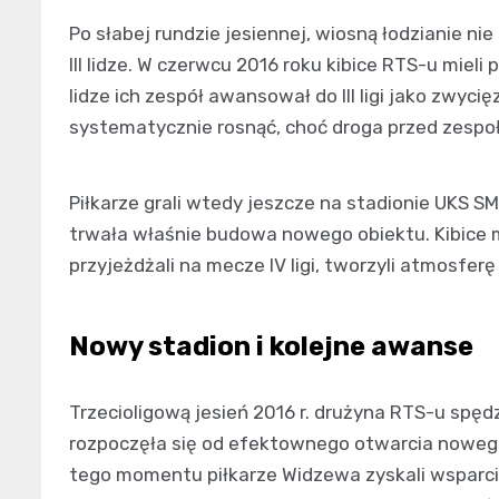
Po słabej rundzie jesiennej, wiosną łodzianie nie
III lidze. W czerwcu 2016 roku kibice RTS-u miel
lidze ich zespół awansował do III ligi jako zwy
systematycznie rosnąć, choć droga przed zespoł
Piłkarze grali wtedy jeszcze na stadionie UKS SM
trwała właśnie budowa nowego obiektu. Kibice
przyjeżdżali na mecze IV ligi, tworzyli atmosfe
Nowy stadion i kolejne awanse
Trzecioligową jesień 2016 r. drużyna RTS-u spędz
rozpoczęła się od efektownego otwarcia nowe
tego momentu piłkarze Widzewa zyskali wsparci