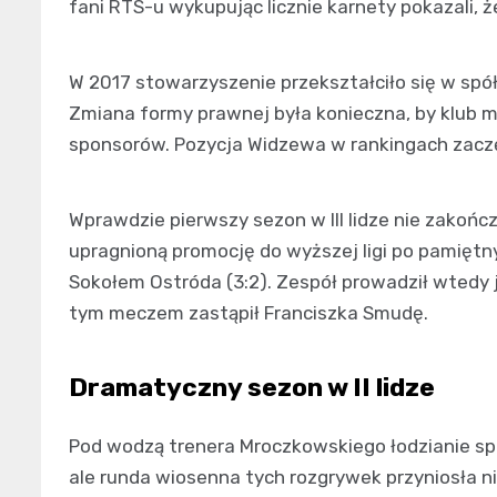
fani RTS-u wykupując licznie karnety pokazali, że
W 2017 stowarzyszenie przekształciło się w spó
Zmiana formy prawnej była konieczna, by klub 
sponsorów. Pozycja Widzewa w rankingach zacz
Wprawdzie pierwszy sezon w III lidze nie zakończ
upragnioną promocję do wyższej ligi po pamię
Sokołem Ostróda (3:2). Zespół prowadził wtedy 
tym meczem zastąpił Franciszka Smudę.
Dramatyczny sezon w II lidze
Pod wodzą trenera Mroczkowskiego łodzianie spisy
ale runda wiosenna tych rozgrywek przyniosła n