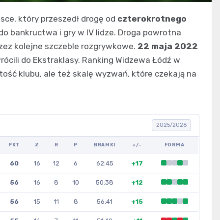
lsce, który przeszedł drogę od
czterokrotnego
do bankructwa i gry w IV lidze. Droga powrotna
rzez kolejne szczeble rozgrywkowe.
22 maja 2022
wrócili do Ekstraklasy. Ranking Widzewa Łódź w
ość klubu, ale też skalę wyzwań, które czekają na
2025/2026
PKT
Z
R
P
BRAMKI
+/-
FORMA
60
16
12
6
62:45
+17
56
16
8
10
50:38
+12
56
15
11
8
56:41
+15