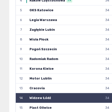
4
Raków Częstochowa
34
LK
5
GKS Katowice
34
6
Legia Warszawa
34
7
Zagłębie Lubin
34
8
Wisła Płock
34
9
Pogoń Szczecin
34
10
Radomiak Radom
34
11
Korona Kielce
34
12
Motor Lublin
34
13
Cracovia
34
14
Widzew Łódź
34
15
Piast Gliwice
34