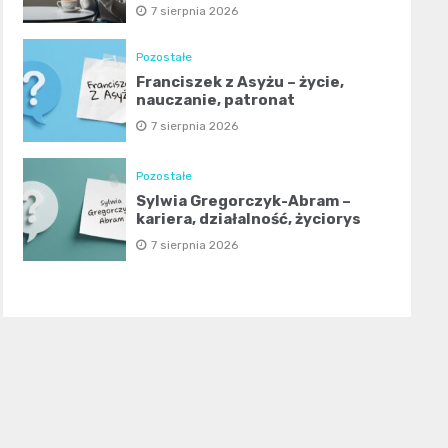
7 sierpnia 2026
Pozostałe
Franciszek z Asyżu – życie,
nauczanie, patronat
7 sierpnia 2026
Pozostałe
Sylwia Gregorczyk-Abram –
kariera, działalność, życiorys
7 sierpnia 2026