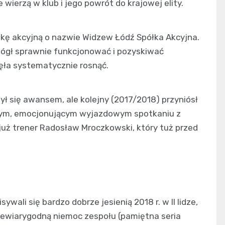
 wierzą w klub i jego powrót do krajowej elity.
łkę akcyjną o nazwie Widzew Łódź Spółka Akcyjna.
mógł sprawnie funkcjonować i pozyskiwać
ęła systematycznie rosnąć.
ył się awansem, ale kolejny (2017/2018) przyniósł
tnym, emocjonującym wyjazdowym spotkaniu z
już trener Radosław Mroczkowski, który tuż przed
wali się bardzo dobrze jesienią 2018 r. w II lidze,
iewiarygodną niemoc zespołu (pamiętna seria