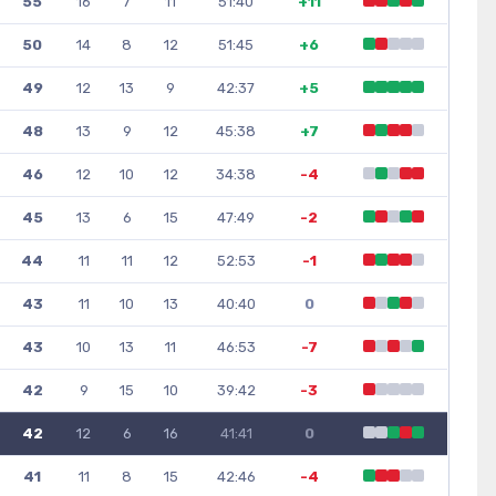
55
16
7
11
51:40
+11
50
14
8
12
51:45
+6
49
12
13
9
42:37
+5
48
13
9
12
45:38
+7
46
12
10
12
34:38
-4
45
13
6
15
47:49
-2
44
11
11
12
52:53
-1
43
11
10
13
40:40
0
43
10
13
11
46:53
-7
42
9
15
10
39:42
-3
42
12
6
16
41:41
0
41
11
8
15
42:46
-4