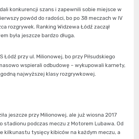
 dali konkurencji szans i zapewnili sobie miejsce w
i pierwszy powód do radości, bo po 38 meczach w IV
cięzca rozgrywek. Ranking Widzewa Łódź zaczął
em była jeszcze bardzo długa.
S Łódź przy ul. Milionowej, bo przy Piłsudskiego
 masowo wspierali odbudowę – wykupowali karnety,
rę godną najwyższej klasy rozgrywkowej.
iła jeszcze przy Milionowej, ale już wiosna 2017
go stadionu podczas meczu z Motorem Lubawa. Od
e kilkunastu tysięcy kibiców na każdym meczu, a