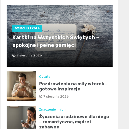
DZIECI I SZKOŁA
Kartki na Wszystkich Świętych –
spokojne i pełne pamięci
7 sierpnia 2026
Cytaty
Pozdrowienia na miły wtorek –
gotowe inspiracje
7 sierpnia 2026
Znaczenie imion
Życzenia urodzinowe dla niego
– romantyczne, mądre i
zabawne