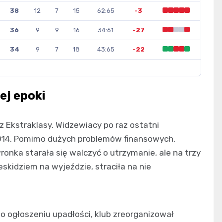
38
12
7
15
62:65
-3
36
9
9
16
34:61
-27
34
9
7
18
43:65
-22
ej epoki
z Ekstraklasy. Widzewiacy po raz ostatni
/2014. Pomimo dużych problemów finansowych,
nka starała się walczyć o utrzymanie, ale na trzy
skidziem na wyjeździe, straciła na nie
o ogłoszeniu upadłości, klub zreorganizował