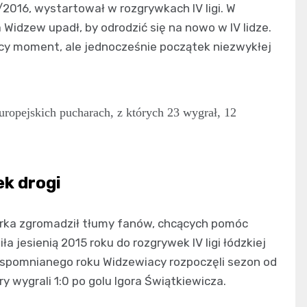
/2016, wystartował w rozgrywkach IV ligi. W
Widzew upadł, by odrodzić się na nowo w IV lidze.
jący moment, ale jednocześnie początek niezwykłej
opejskich pucharach, z których 23 wygrał, 12
ek drogi
arka zgromadził tłumy fanów, chcących pomóc
a jesienią 2015 roku do rozgrywek IV ligi łódzkiej
 wspomnianego roku Widzewiacy rozpoczęli sezon od
 wygrali 1:0 po golu Igora Świątkiewicza.