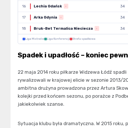
16
Lechia Gdańsk
34
↓
17
Arka Gdynia
34
↓
18
Bruk-Bet Termalica Nieciecza
34
↓
Liga Mistrzów
Liga Konferencji
Strefa spadkowa
Spadek i upadłość – koniec pewn
22 maja 2014 roku piłkarze Widzewa Łódź spadli 
rywalizowali w krajowej elicie w sezonie 2013
ambitna drużyna prowadzona przez Artura Skowro
kolejki przed końcem sezonu, po porażce z Podbe
jakiekolwiek szanse.
Sytuacja klubu była dramatyczna. W 2015 roku, p