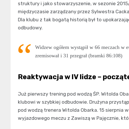
struktury i jako stowarzyszenie, w sezonie 2015
międzyczasie zarządzany przez Sylwestra Cacka 
Dla klubu z tak bogatą historią był to upokarza
odbudowy.
Widzew ogółem wystąpił w 66 meczach w eur
zremisował i 31 przegrał (bramki 86:108)
Reaktywacja w IV lidze – począt
Już pierwszy trening pod wodzą ŚP. Witolda Ob
klubowi w szybkiej odbudowie. Drużyna przystąpił
pod wodzą trenera Witolda Obarka. 15 sierpnia
wyjazdowego meczu z Zawiszą w Pajęcznie, który