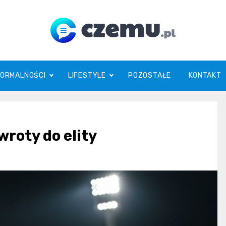
czemu.pl
FORMALNOŚCI
LIFESTYLE
POZOSTAŁE
KONTAKT
roty do elity