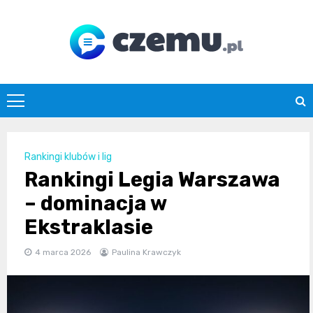
Skip
to
content
czemu.pl
Rankingi klubów i lig
Rankingi Legia Warszawa
– dominacja w
Ekstraklasie
4 marca 2026
Paulina Krawczyk