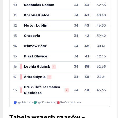
10
Radomiak Radom
34
44
52:53
11
Korona Kielce
34
43
40:40
12
Motor Lublin
34
43
46:53
13
Cracovia
34
42
39:42
14
Widzew Łódź
34
42
41:41
15
Piast Gliwice
34
41
42:46
16
Lechia Gdańsk
34
38
62:65
↓
17
Arka Gdynia
34
36
34:61
↓
Bruk-Bet Termalica
18
34
34
43:65
↓
Nieciecza
Liga Mistrzów
Liga Konferencji
Strefa spadkowa
Tabela wszech czasów –