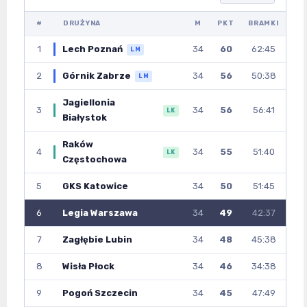
#
DRUŻYNA
M
PKT
BRAMKI
1
Lech Poznań
34
60
62:45
LM
2
Górnik Zabrze
34
56
50:38
LM
Jagiellonia
3
34
56
56:41
LK
Białystok
Raków
4
34
55
51:40
LK
Częstochowa
5
GKS Katowice
34
50
51:45
6
Legia Warszawa
34
49
42:37
7
Zagłębie Lubin
34
48
45:38
8
Wisła Płock
34
46
34:38
9
Pogoń Szczecin
34
45
47:49