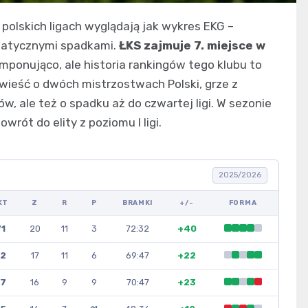
 polskich ligach wyglądają jak wykres EKG –
amatycznymi spadkami.
ŁKS zajmuje 7. miejsce w
 imponująco, ale historia rankingów tego klubu to
owieść o dwóch mistrzostwach Polski, grze z
w, ale też o spadku aż do czwartej ligi. W sezonie
ót do elity z poziomu I ligi.
2025/2026
KT
Z
R
P
BRAMKI
+/-
FORMA
1
20
11
3
72:32
+40
2
17
11
6
69:47
+22
7
16
9
9
70:47
+23