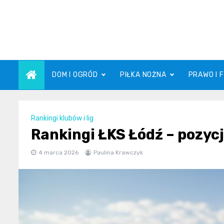
Skip
to
content
DOM I OGRÓD
PIŁKA NOŻNA
PRAWO I 
Rankingi klubów i lig
Rankingi ŁKS Łódź – pozycj
4 marca 2026
Paulina Krawczyk