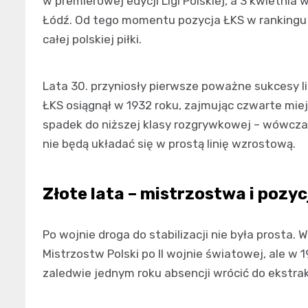
w premierowej edycji Ligi Polskiej, a 3 kwietni
Łódź. Od tego momentu pozycja ŁKS w rankingu
całej polskiej piłki.
Lata 30. przyniosły pierwsze poważne sukcesy 
ŁKS osiągnął w 1932 roku, zajmując czwarte miej
spadek do niższej klasy rozgrywkowej – wówczas 
nie będą układać się w prostą linię wzrostową.
Złote lata – mistrzostwa i pozy
Po wojnie droga do stabilizacji nie była prosta.
Mistrzostw Polski po II wojnie światowej, ale w 19
zaledwie jednym roku absencji wrócić do ekstrak