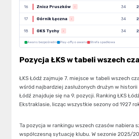
16
Znicz Pruszków
34
2
↓
17
Górnik Łęczna
34
2
↓
18
GKS Tychy
34
2
↓
Awans bezpośredni
Play-offy o awans
Strefa spadkowa
Pozycja ŁKS w tabeli wszech cz
ŁKS Łódź zajmuje 7. miejsce w tabeli wszech cza
wśród najbardziej zasłużonych drużyn w historii 
Łódź znajduje się na 9. pozycji. Ranking ŁKS Łódź
Ekstraklasie, licząc wszystkie sezony od 1927 ro
Ta pozycja w rankingu wszech czasów nabiera sz
współczesną sytuację klubu. W sezonie 2025/202