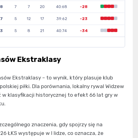
8
7
7
20
40:68
-28
7
5
12
17
39:62
-23
3
5
8
21
40:74
-34
asów Ekstraklasy
sów Ekstraklasy – to wynik, który plasuje klub
polskiej piłki. Dla porównania, lokalny rywal Widzew
 w klasyfikacji historycznej to efekt 66 lat gry w
ku.
czególnego znaczenia, gdy spojrzy się na
6 ŁKS występuje w I lidze, co oznacza, że