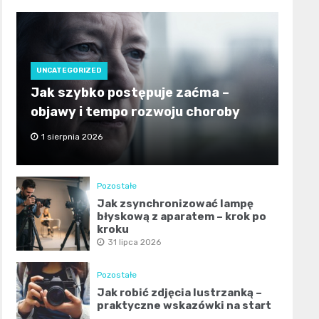
UNCATEGORIZED
Jak szybko postępuje zaćma –
objawy i tempo rozwoju choroby
1 sierpnia 2026
Pozostałe
Jak zsynchronizować lampę
błyskową z aparatem – krok po
kroku
31 lipca 2026
Pozostałe
Jak robić zdjęcia lustrzanką –
praktyczne wskazówki na start