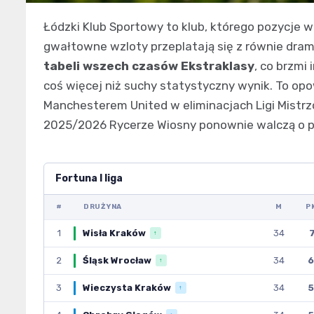
Łódzki Klub Sportowy to klub, którego pozycje w
gwałtowne wzloty przeplatają się z równie dr
tabeli wszech czasów Ekstraklasy
, co brzmi
coś więcej niż suchy statystyczny wynik. To op
Manchesterem United w eliminacjach Ligi Mistrzó
2025/2026 Rycerze Wiosny ponownie walczą o powr
Fortuna I liga
#
DRUŻYNA
M
P
1
Wisła Kraków
34
7
↑
2
Śląsk Wrocław
34
6
↑
3
Wieczysta Kraków
34
5
↑