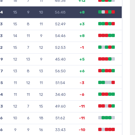
5
16
7
11
48:36
+12
4
15
9
10
56:48
+8
3
15
8
11
52:49
+3
3
14
11
9
54:46
+8
2
15
7
12
52:53
-1
9
12
13
9
45:40
+5
7
13
8
13
56:50
+6
5
11
12
11
51:54
-3
4
11
11
12
34:40
-6
3
12
7
15
49:60
-11
6
10
6
18
51:62
-11
6
9
9
16
33:43
-10