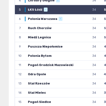
4
Chrobry Głogów
34
5
↑
5
ŁKS Łódź
34
5
↑
6
Polonia Warszawa
34
5
↑
7
Ruch Chorzów
34
5
8
Miedź Legnica
34
5
9
Puszcza Niepołomice
34
4
10
Polonia Bytom
34
4
11
Pogoń Grodzisk Mazowiecki
34
4
12
Odra Opole
34
4
13
Stal Rzeszów
34
4
14
Stal Mielec
34
3
15
Pogoń Siedlce
34
3