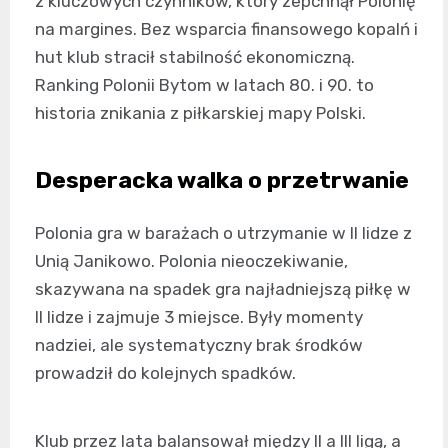
z kluczowych czynników, który zepchnął Polonię
na margines. Bez wsparcia finansowego kopalń i
hut klub stracił stabilność ekonomiczną.
Ranking Polonii Bytom w latach 80. i 90. to
historia znikania z piłkarskiej mapy Polski.
Desperacka walka o przetrwanie
Polonia gra w barażach o utrzymanie w II lidze z
Unią Janikowo. Polonia nieoczekiwanie,
skazywana na spadek gra najładniejszą piłkę w
II lidze i zajmuje 3 miejsce. Były momenty
nadziei, ale systematyczny brak środków
prowadził do kolejnych spadków.
Klub przez lata balansował między II a III ligą, a