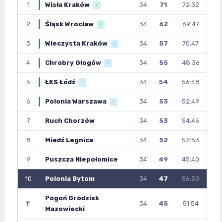
1
Wisła Kraków
34
71
72:32
↑
2
Śląsk Wrocław
34
62
69:47
↑
3
Wieczysta Kraków
34
57
70:47
↑
4
Chrobry Głogów
34
55
48:36
↑
5
ŁKS Łódź
34
54
56:48
↑
6
Polonia Warszawa
34
53
52:49
↑
7
Ruch Chorzów
34
53
54:46
8
Miedź Legnica
34
52
52:53
9
Puszcza Niepołomice
34
49
45:40
10
Polonia Bytom
34
47
56:50
Pogoń Grodzisk
11
34
45
51:54
Mazowiecki