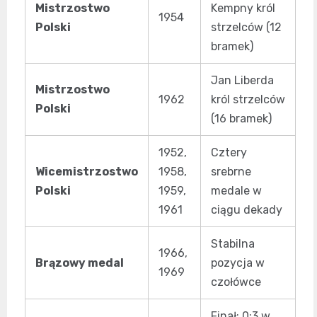
Mistrzostwo
Kempny król
1954
Polski
strzelców (12
bramek)
Jan Liberda
Mistrzostwo
1962
król strzelców
Polski
(16 bramek)
1952,
Cztery
Wicemistrzostwo
1958,
srebrne
Polski
1959,
medale w
1961
ciągu dekady
Stabilna
1966,
Brązowy medal
pozycja w
1969
czołówce
Finał: 0:3 w