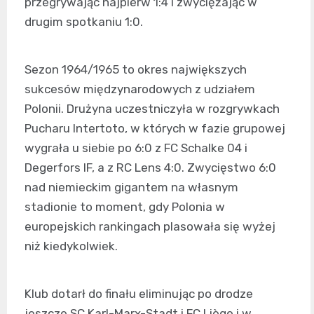
przegrywając najpierw 1:4 i zwyciężając w
drugim spotkaniu 1:0.
Sezon 1964/1965 to okres największych
sukcesów międzynarodowych z udziałem
Polonii. Drużyna uczestniczyła w rozgrywkach
Pucharu Intertoto, w których w fazie grupowej
wygrała u siebie po 6:0 z FC Schalke 04 i
Degerfors IF, a z RC Lens 4:0. Zwycięstwo 6:0
nad niemieckim gigantem na własnym
stadionie to moment, gdy Polonia w
europejskich rankingach plasowała się wyżej
niż kiedykolwiek.
Klub dotarł do finału eliminując po drodze
jeszcze SC Karl-Marx-Stadt i FC Liège i w