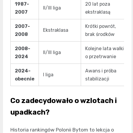
1987-
20 lat poza
II/III liga
2007
ekstraklasą
2007-
Krótki powrót,
Ekstraklasa
2008
brak środków
2008-
Kolejne lata walki
II/III liga
2024
o przetrwanie
2024-
Awans i próba
I liga
obecnie
stabilizacji
Co zadecydowało o wzlotach i
upadkach?
Historia rankingów Polonii Bytom to lekcja o