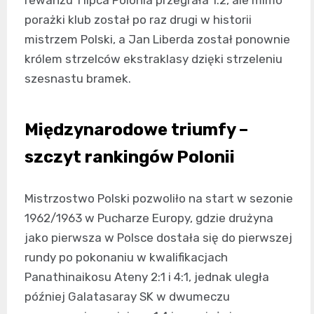
rewanżu 1 lipca Polonia przegrała 1:2, ale mimo
porażki klub został po raz drugi w historii
mistrzem Polski, a Jan Liberda został ponownie
królem strzelców ekstraklasy dzięki strzeleniu
szesnastu bramek.
Międzynarodowe triumfy –
szczyt rankingów Polonii
Mistrzostwo Polski pozwoliło na start w sezonie
1962/1963 w Pucharze Europy, gdzie drużyna
jako pierwsza w Polsce dostała się do pierwszej
rundy po pokonaniu w kwalifikacjach
Panathinaikosu Ateny 2:1 i 4:1, jednak uległa
później Galatasaray SK w dwumeczu