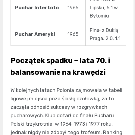
Puchar Intertoto
1965
Lipsku, 5:1 w
Bytomiu
Finał z Duklą
Puchar Ameryki
1965
Praga: 2:0, 1:1
Początek spadku – lata 70. i
balansowanie na krawędzi
W kolejnych latach Polonia zajmowała w tabeli
ligowej miejsca poza ścisłą czołówką, za to
zaczęła odnosić sukcesy w rozgrywkach
pucharowych. Klub dotarł do finału Pucharu
Polski trzykrotnie: w 1964, 1973 i 1977 roku,
jednak nigdy nie zdobył tego trofeum. Ranking