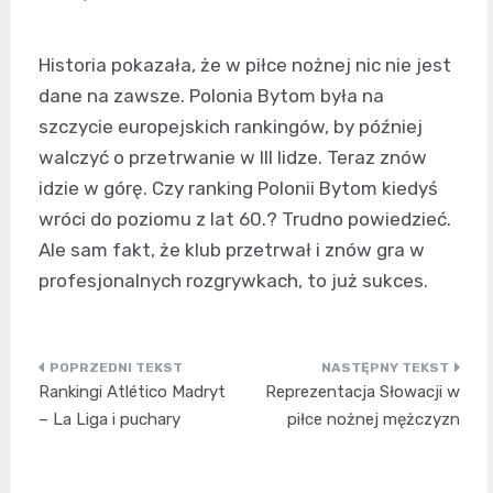
Historia pokazała, że w piłce nożnej nic nie jest
dane na zawsze. Polonia Bytom była na
szczycie europejskich rankingów, by później
walczyć o przetrwanie w III lidze. Teraz znów
idzie w górę. Czy ranking Polonii Bytom kiedyś
wróci do poziomu z lat 60.? Trudno powiedzieć.
Ale sam fakt, że klub przetrwał i znów gra w
profesjonalnych rozgrywkach, to już sukces.
Nawigacja
Rankingi Atlético Madryt
Reprezentacja Słowacji w
wpisu
– La Liga i puchary
piłce nożnej mężczyzn