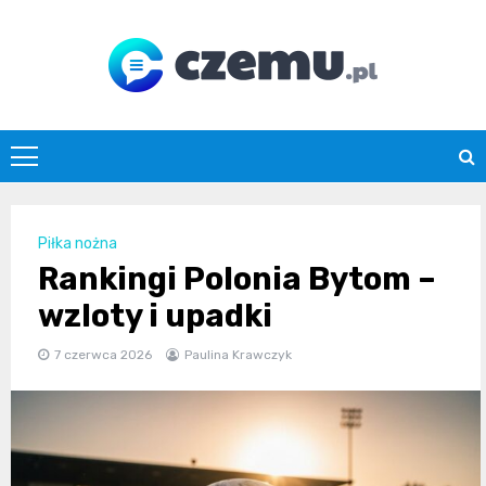
Skip
to
content
czemu.pl
Piłka nożna
Rankingi Polonia Bytom –
wzloty i upadki
7 czerwca 2026
Paulina Krawczyk