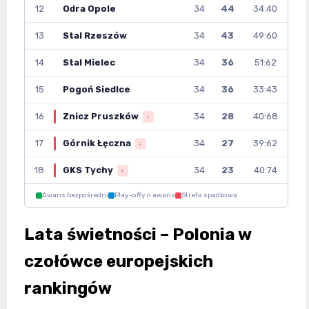
12
Odra Opole
34
44
34:40
13
Stal Rzeszów
34
43
49:60
14
Stal Mielec
34
36
51:62
15
Pogoń Siedlce
34
36
33:43
16
Znicz Pruszków
34
28
40:68
↓
17
Górnik Łęczna
34
27
39:62
↓
18
GKS Tychy
34
23
40:74
↓
Awans bezpośredni
Play-offy o awans
Strefa spadkowa
Lata świetności – Polonia w
czołówce europejskich
rankingów