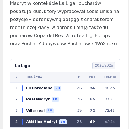
Madryt w kontekście La Liga i pucharów
pokazuje klub, który wypracował sobie unikalną
pozycję – defensywną potęgę z charakterem
robotniczej klasy. W dorobku mają także 10
pucharów Copa del Rey, 3 trofea Ligi Europy
oraz Puchar Zdobywców Pucharów z 1962 roku.
La Liga
2025/2026
#
DRUŻYNA
M
PKT
BRAMKI
1
FC Barcelona
38
94
95:36
LM
2
Real Madryt
38
86
77:35
LM
3
Villarreal
38
72
72:46
LM
4
Atlético Madryt
38
69
62:44
LM