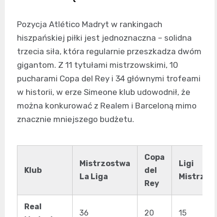
Pozycja Atlético Madryt w rankingach
hiszpańskiej piłki jest jednoznaczna – solidna
trzecia siła, która regularnie przeszkadza dwóm
gigantom. Z 11 tytułami mistrzowskimi, 10
pucharami Copa del Rey i 34 głównymi trofeami
w historii, w erze Simeone klub udowodnił, że
można konkurować z Realem i Barceloną mimo
znacznie mniejszego budżetu.
Copa
Mistrzostwa
Ligi
Klub
del
La Liga
Mistrzów
Rey
Real
36
20
15