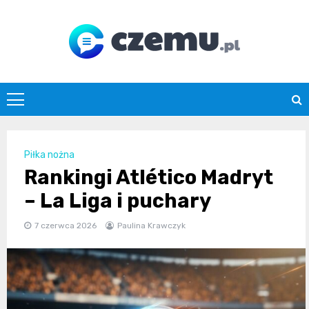
Skip
to
content
czemu.pl
Piłka nożna
Rankingi Atlético Madryt
– La Liga i puchary
7 czerwca 2026
Paulina Krawczyk