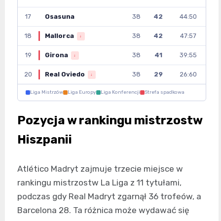
17
Osasuna
38
42
44:50
18
Mallorca
38
42
47:57
↓
19
Girona
38
41
39:55
↓
20
Real Oviedo
38
29
26:60
↓
Liga Mistrzów
Liga Europy
Liga Konferencji
Strefa spadkowa
Pozycja w rankingu mistrzostw
Hiszpanii
Atlético Madryt zajmuje trzecie miejsce w
rankingu mistrzostw La Liga z 11 tytułami,
podczas gdy Real Madryt zgarnął 36 trofeów, a
Barcelona 28. Ta różnica może wydawać się