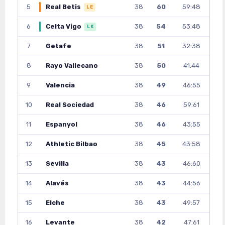
5
Real Betis
38
60
59:48
LE
6
Celta Vigo
38
54
53:48
LK
7
Getafe
38
51
32:38
8
Rayo Vallecano
38
50
41:44
9
Valencia
38
49
46:55
10
Real Sociedad
38
46
59:61
11
Espanyol
38
46
43:55
12
Athletic Bilbao
38
45
43:58
13
Sevilla
38
43
46:60
14
Alavés
38
43
44:56
15
Elche
38
43
49:57
16
Levante
38
42
47:61