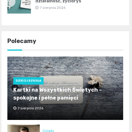
działalność, życiorys
7 sierpnia 2026
Polecamy
DZIECI I SZKOŁA
Kartki na Wszystkich Świętych –
spokojne i pełne pamięci
7 sierpnia 2026
Cytaty