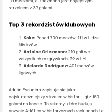
111 meczami, a Griezmann jest najlepszym
strzelcem z 39 golami.
Top 3 rekordzistów klubowych
Koke:
Ponad 700 meczów, 111 w Lidze
Mistrzów
Antoine Griezmann:
210 goli we
wszystkich rozgrywkach, 39 w LM
Adelardo Rodríguez:
401 meczów
ligowych
Adrián Escudero zapisuje się jako
najskuteczniejszy strzelec w historii ligi z 150
golami na koncie. To rekordy, które budują
pozycję Atlético w historycznych rankingach La