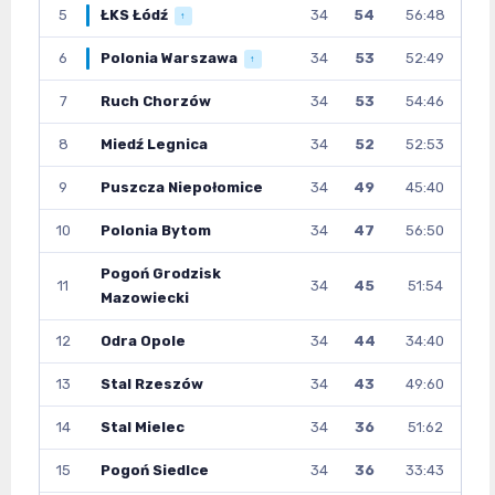
5
ŁKS Łódź
34
54
56:48
↑
6
Polonia Warszawa
34
53
52:49
↑
7
Ruch Chorzów
34
53
54:46
8
Miedź Legnica
34
52
52:53
9
Puszcza Niepołomice
34
49
45:40
10
Polonia Bytom
34
47
56:50
Pogoń Grodzisk
11
34
45
51:54
Mazowiecki
12
Odra Opole
34
44
34:40
13
Stal Rzeszów
34
43
49:60
14
Stal Mielec
34
36
51:62
15
Pogoń Siedlce
34
36
33:43