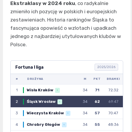
Ekstraklasy w 2024 roku
, co radykalnie
zmieniło ich pozycję w polskich i europejskich
zestawieniach. Historia rankingów Śląska to
fascynująca opowieść o wzlotach i upadkach
jednego z najbardziej utytułowanych klubów w
Polsce.
Fortuna I liga
2025/2026
#
DRUŻYNA
M
PKT
BRAMKI
1
Wisła Kraków
34
71
72:32
↑
2
Śląsk Wrocław
34
62
69:47
↑
3
Wieczysta Kraków
34
57
70:47
↑
4
Chrobry Głogów
34
55
48:36
↑