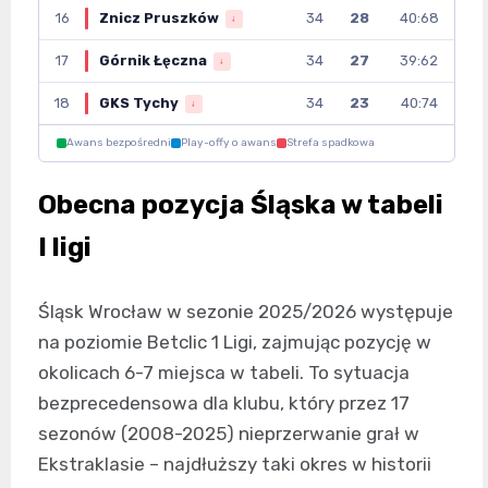
16
Znicz Pruszków
34
28
40:68
↓
17
Górnik Łęczna
34
27
39:62
↓
18
GKS Tychy
34
23
40:74
↓
Awans bezpośredni
Play-offy o awans
Strefa spadkowa
Obecna pozycja Śląska w tabeli
I ligi
Śląsk Wrocław w sezonie 2025/2026 występuje
na poziomie Betclic 1 Ligi, zajmując pozycję w
okolicach 6-7 miejsca w tabeli. To sytuacja
bezprecedensowa dla klubu, który przez 17
sezonów (2008-2025) nieprzerwanie grał w
Ekstraklasie – najdłuższy taki okres w historii