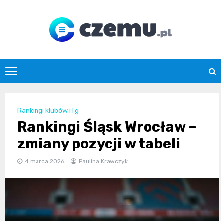
Skip
to
content
czemu.pl
Rankingi klubów i lig
Rankingi Śląsk Wrocław –
zmiany pozycji w tabeli
4 marca 2026
Paulina Krawczyk