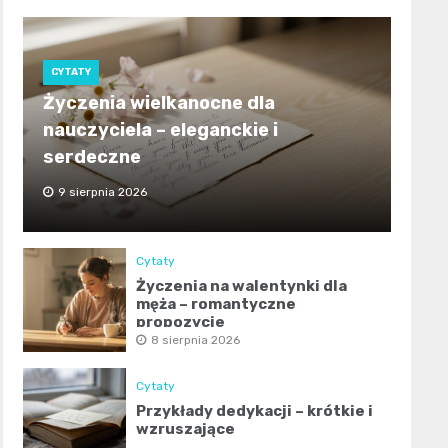
CYTATY
Życzenia wielkanocne dla
nauczyciela – eleganckie i
serdeczne
9 sierpnia 2026
Cytaty
Życzenia na walentynki dla
męża – romantyczne
propozycje
8 sierpnia 2026
Cytaty
Przykłady dedykacji – krótkie i
wzruszające