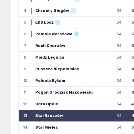
4
Chrobry Głogów
34
5
↑
5
ŁKS Łódź
34
5
↑
6
Polonia Warszawa
34
5
↑
7
Ruch Chorzów
34
5
8
Miedź Legnica
34
5
9
Puszcza Niepołomice
34
4
10
Polonia Bytom
34
4
11
Pogoń Grodzisk Mazowiecki
34
4
12
Odra Opole
34
4
13
Stal Rzeszów
34
4
14
Stal Mielec
34
3