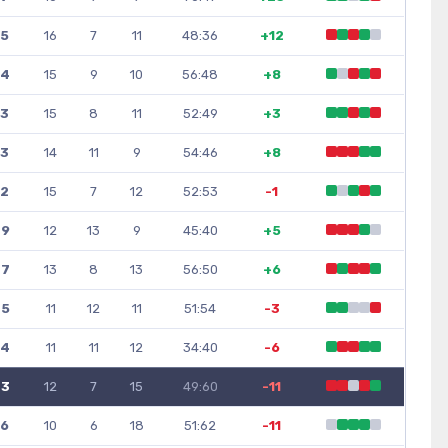
5
16
7
11
48:36
+12
4
15
9
10
56:48
+8
3
15
8
11
52:49
+3
3
14
11
9
54:46
+8
2
15
7
12
52:53
-1
9
12
13
9
45:40
+5
7
13
8
13
56:50
+6
5
11
12
11
51:54
-3
4
11
11
12
34:40
-6
3
12
7
15
49:60
-11
6
10
6
18
51:62
-11