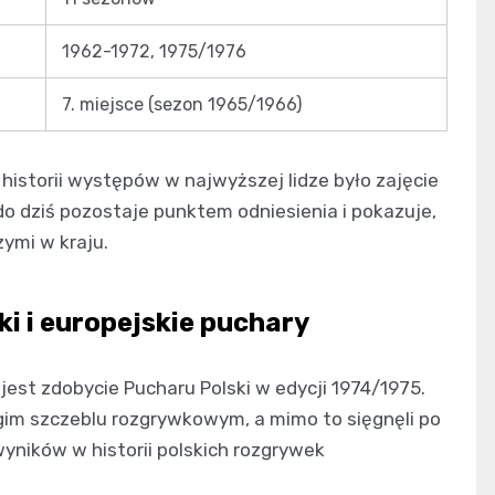
1962-1972, 1975/1976
7. miejsce (sezon 1965/1966)
istorii występów w najwyższej lidze było zajęcie
 do dziś pozostaje punktem odniesienia i pokazuje,
zymi w kraju.
ki i europejskie puchary
est zdobycie Pucharu Polski w edycji 1974/1975.
gim szczeblu rozgrywkowym, a mimo to sięgnęli po
wyników w historii polskich rozgrywek