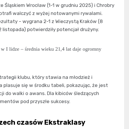
 Śląskiem Wrocław (1-1 w grudniu 2025) i Chrobry
potrafi walczyć z wyżej notowanymi rywalami.
zultaty – wygrana 2-1 z Wieczystą Kraków (8
 listopada) potwierdziły potencjał drużyny.
w I lidze – średnia wieku 21,4 lat daje ogromny
rategii klubu, który stawia na młodzież i
 plasuje się w środku tabeli, pokazując, że jest
i do walki o awans. Dla kibiców śledzących
amentów pod przyszłe sukcesy.
szech czasów Ekstraklasy