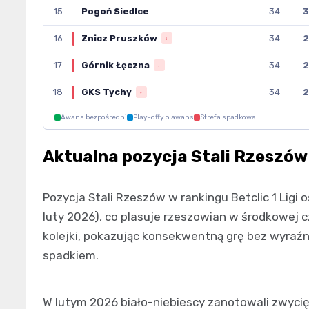
15
Pogoń Siedlce
34
3
16
Znicz Pruszków
34
2
↓
17
Górnik Łęczna
34
2
↓
18
GKS Tychy
34
2
↓
Awans bezpośredni
Play-offy o awans
Strefa spadkowa
Aktualna pozycja Stali Rzeszów w
Pozycja Stali Rzeszów w rankingu Betclic 1 Ligi o
luty 2026), co plasuje rzeszowian w środkowej cz
kolejki, pokazując konsekwentną grę bez wyraźn
spadkiem.
W lutym 2026 biało-niebiescy zanotowali zwyci