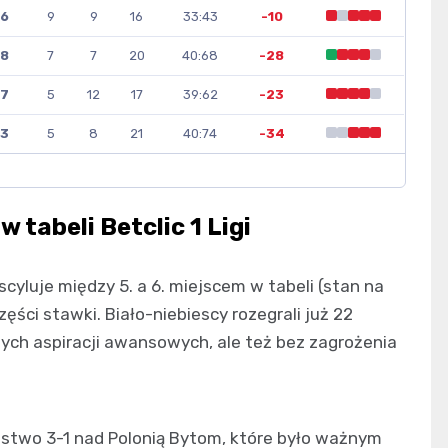
6
9
9
16
33:43
-10
8
7
7
20
40:68
-28
7
5
12
17
39:62
-23
3
5
8
21
40:74
-34
 tabeli Betclic 1 Ligi
scyluje między 5. a 6. miejscem w tabeli (stan na
ęści stawki. Biało-niebiescy rozegrali już 22
ych aspiracji awansowych, ale też bez zagrożenia
ęstwo 3-1 nad Polonią Bytom, które było ważnym