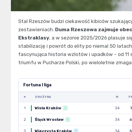
Stal Rzeszów budzi ciekawość kibiców szukający
zestawieniach.
Duma Rzeszowa zajmuje obecn
Ekstraklasy
, a w sezonie 2025/2026 plasuje się
stabilizację i powrót do elity po niemal 50 lata
fascynująca historia wzlotów i upadków – od 11
triumfu w Pucharze Polski, po wieloletnie zmaga
Fortuna I liga
#
DRUŻYNA
M
P
1
Wisła Kraków
34
7
↑
2
Śląsk Wrocław
34
6
↑
3
Wieczysta Kraków
34
5
↑