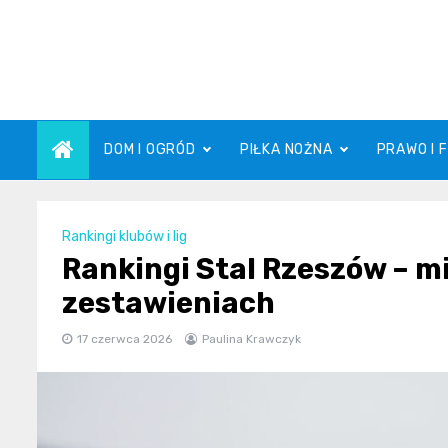
Skip
to
content
DOM I OGRÓD
PIŁKA NOŻNA
PRAWO I 
Rankingi klubów i lig
Rankingi Stal Rzeszów – m
zestawieniach
17 czerwca 2026
Paulina Krawczyk