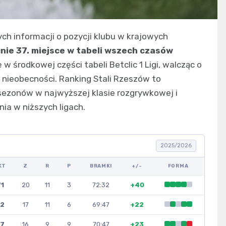
ch informacji o pozycji klubu w krajowych
ie 37. miejsce w tabeli wszech czasów
 w środkowej części tabeli Betclic 1 Ligi, walcząc o
ch nieobecności. Ranking Stali Rzeszów to
 sezonów w najwyższej klasie rozgrywkowej i
nia w niższych ligach.
2025/2026
KT
Z
R
P
BRAMKI
+/-
FORMA
1
20
11
3
72:32
+40
2
17
11
6
69:47
+22
7
16
9
9
70:47
+23