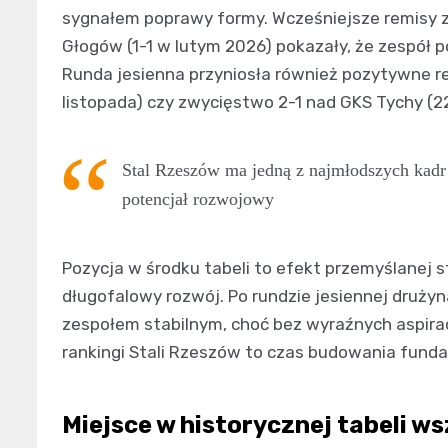
sygnałem poprawy formy. Wcześniejsze remisy ze
Głogów (1-1 w lutym 2026) pokazały, że zespół 
Runda jesienna przyniosła również pozytywne re
listopada) czy zwycięstwo 2-1 nad GKS Tychy (22
Stal Rzeszów ma jedną z najmłodszych kadr 
potencjał rozwojowy
Pozycja w środku tabeli to efekt przemyślanej st
długofalowy rozwój. Po rundzie jesiennej drużyna
zespołem stabilnym, choć bez wyraźnych aspiracj
rankingi Stali Rzeszów to czas budowania fund
Miejsce w historycznej tabeli w