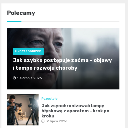
Polecamy
UNCATEGORIZED
Jak szybko postępuje zaćma – objawy
i tempo rozwoju choroby
1 sierpnia 2026
Pozostałe
Jak zsynchronizować lampę
błyskową z aparatem – krok po
kroku
31 lipca 2026