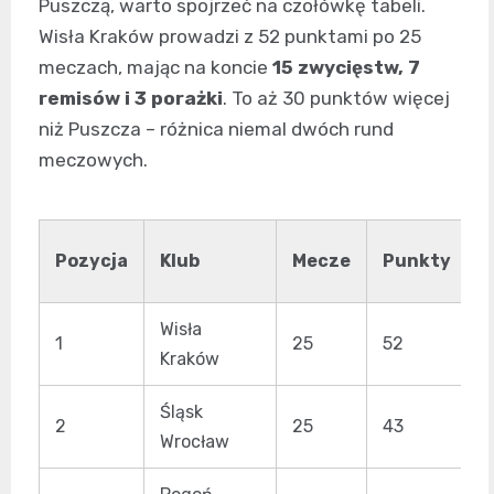
Puszczą, warto spojrzeć na czołówkę tabeli.
Wisła Kraków prowadzi z 52 punktami po 25
meczach, mając na koncie
15 zwycięstw, 7
remisów i 3 porażki
. To aż 30 punktów więcej
niż Puszcza – różnica niemal dwóch rund
meczowych.
B
Pozycja
Klub
Mecze
Punkty
Wisła
1
25
52
5
Kraków
Śląsk
2
25
43
4
Wrocław