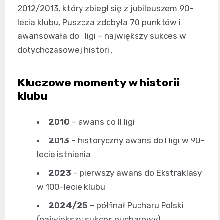
2012/2013, który zbiegł się z jubileuszem 90-
lecia klubu, Puszcza zdobyła 70 punktów i
awansowała do I ligi – największy sukces w
dotychczasowej historii.
Kluczowe momenty w historii
klubu
2010
– awans do II ligi
2013
– historyczny awans do I ligi w 90-
lecie istnienia
2023
– pierwszy awans do Ekstraklasy
w 100-lecie klubu
2024/25
– półfinał Pucharu Polski
(największy sukces pucharowy)