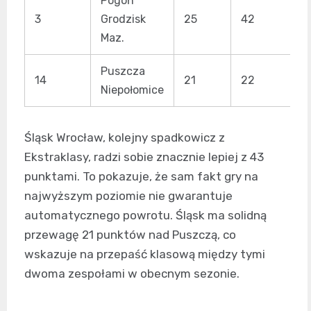
Pogoń
3
Grodzisk
25
42
4
Maz.
Puszcza
14
21
22
2
Niepołomice
Śląsk Wrocław, kolejny spadkowicz z
Ekstraklasy, radzi sobie znacznie lepiej z 43
punktami. To pokazuje, że sam fakt gry na
najwyższym poziomie nie gwarantuje
automatycznego powrotu. Śląsk ma solidną
przewagę 21 punktów nad Puszczą, co
wskazuje na przepaść klasową między tymi
dwoma zespołami w obecnym sezonie.