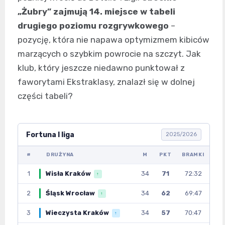
„Żubry” zajmują 14. miejsce w tabeli
drugiego poziomu rozgrywkowego
–
pozycję, która nie napawa optymizmem kibiców
marzących o szybkim powrocie na szczyt. Jak
klub, który jeszcze niedawno punktował z
faworytami Ekstraklasy, znalazł się w dolnej
części tabeli?
Fortuna I liga
2025/2026
#
DRUŻYNA
M
PKT
BRAMKI
1
Wisła Kraków
34
71
72:32
↑
2
Śląsk Wrocław
34
62
69:47
↑
3
Wieczysta Kraków
34
57
70:47
↑