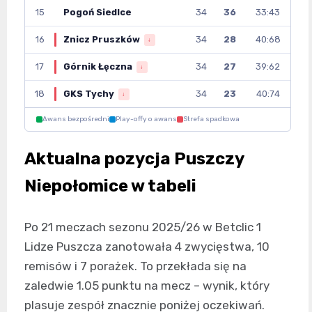
15
Pogoń Siedlce
34
36
33:43
16
Znicz Pruszków
34
28
40:68
↓
17
Górnik Łęczna
34
27
39:62
↓
18
GKS Tychy
34
23
40:74
↓
Awans bezpośredni
Play-offy o awans
Strefa spadkowa
Aktualna pozycja Puszczy
Niepołomice w tabeli
Po 21 meczach sezonu 2025/26 w Betclic 1
Lidze Puszcza zanotowała 4 zwycięstwa, 10
remisów i 7 porażek. To przekłada się na
zaledwie 1.05 punktu na mecz – wynik, który
plasuje zespół znacznie poniżej oczekiwań.