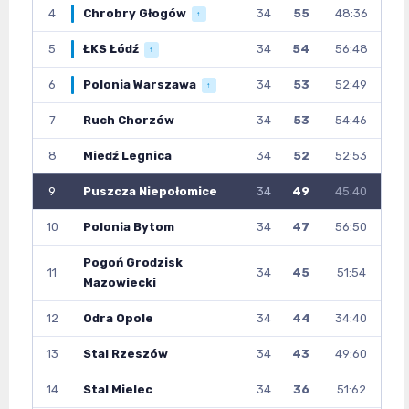
4
Chrobry Głogów
34
55
48:36
↑
5
ŁKS Łódź
34
54
56:48
↑
6
Polonia Warszawa
34
53
52:49
↑
7
Ruch Chorzów
34
53
54:46
8
Miedź Legnica
34
52
52:53
9
Puszcza Niepołomice
34
49
45:40
10
Polonia Bytom
34
47
56:50
Pogoń Grodzisk
11
34
45
51:54
Mazowiecki
12
Odra Opole
34
44
34:40
13
Stal Rzeszów
34
43
49:60
14
Stal Mielec
34
36
51:62