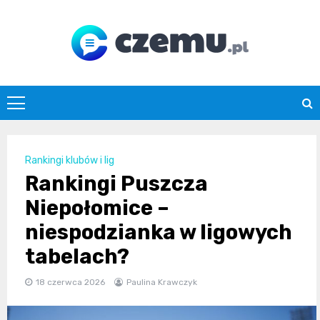
Skip
to
content
czemu.pl
Rankingi klubów i lig
Rankingi Puszcza
Niepołomice –
niespodzianka w ligowych
tabelach?
18 czerwca 2026
Paulina Krawczyk