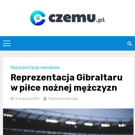
Skip
to
content
czemu.pl
Reprezentacje narodowe
Reprezentacja Gibraltaru
w piłce nożnej mężczyzn
4 marca 2026
Paulina Krawczyk