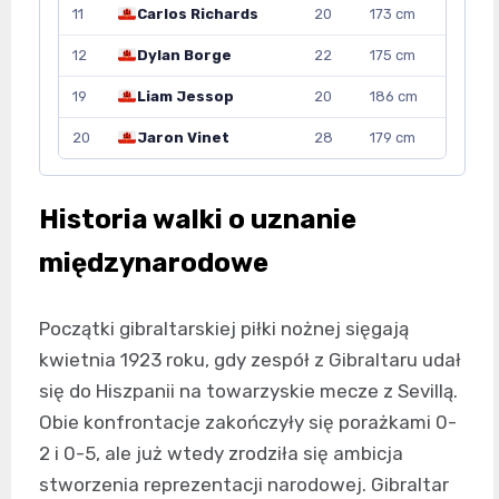
11
Carlos Richards
20
173 cm
12
Dylan Borge
22
175 cm
19
Liam Jessop
20
186 cm
20
Jaron Vinet
28
179 cm
Historia walki o uznanie
międzynarodowe
Początki gibraltarskiej piłki nożnej sięgają
kwietnia 1923 roku, gdy zespół z Gibraltaru udał
się do Hiszpanii na towarzyskie mecze z Sevillą.
Obie konfrontacje zakończyły się porażkami 0-
2 i 0-5, ale już wtedy zrodziła się ambicja
stworzenia reprezentacji narodowej. Gibraltar