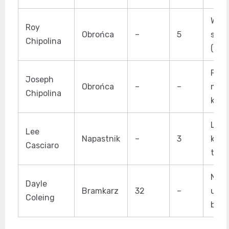
Wspó
Roy
Obrońca
–
5
strz
Chipolina
(wcz
Pier
Joseph
Obrońca
–
–
mec
Chipolina
konk
Leg
Lee
Napastnik
–
3
klub
Casciaro
tytu
Najb
Dayle
Bramkarz
32
–
utyt
Coleing
bram