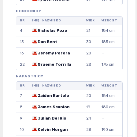
POMOCNICY
NR
IMIĘ I NAZWISKO
WIEK
WZROST
4
Nicholas Pozo
21
184 cm
15
Dan Bent
30
185 cm
16
Jeremy Perera
20
—
22
Graeme Torrilla
28
178 cm
NAPASTNICY
NR
IMIĘ I NAZWISKO
WIEK
WZROST
7
Jaiden Bartolo
20
184 cm
8
James Scanlon
19
180 cm
9
Julian Del Rio
24
—
10
Kelvin Morgan
28
190 cm