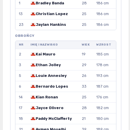
1
Bradley Banda
28
186 cm
13
Christian Lopez
25
186 cm
23
Jaylan Hankins
25
186 cm
OBROŃCY
NR
IMIĘ I NAZWISKO
WIEK
WZROST
2
Kai Mauro
19
185 cm
3
Ethan Jolley
29
178 cm
5
Louie Annesley
26
193 cm
6
Bernardo Lopes
33
187 cm
14
Kian Ronan
25
176 cm
17
Jayce Olivero
28
182 cm
18
Paddy McClafferty
21
180 cm
21
Aymen Mouelhi
39
189 cm