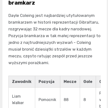
bramkarz
Dayle Coleing jest najbardziej utytułowanym
bramkarzem w historii reprezentacji Gibraltaru,
rozgrywając 32 mecze dla kadry narodowej.
Pozycja bramkarza w tak małej reprezentacji to
jedno z najtrudniejszych wyzwań – Coleing
musiał bronić dziesiątki strzałów w każdym
meczu, często ratując zespół przed jeszcze
wyższymi porażkami.
Zawodnik
Pozycja
Mecze
Gole
Osią
Reko
Liam
Pomocnik
88
8
wyst
Walker
bra