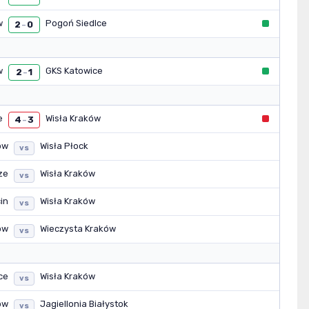
w
Pogoń Siedlce
2
0
–
w
GKS Katowice
2
1
–
e
Wisła Kraków
4
3
–
ów
Wisła Płock
vs
ze
Wisła Kraków
vs
in
Wisła Kraków
vs
ów
Wieczysta Kraków
vs
ce
Wisła Kraków
vs
ów
Jagiellonia Białystok
vs