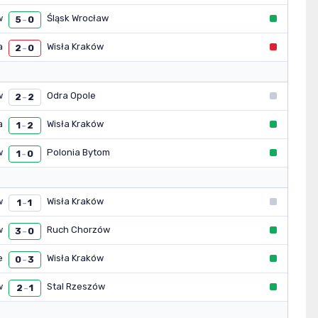
w
Śląsk Wrocław
5
0
–
a
Wisła Kraków
2
0
–
w
Odra Opole
2
2
–
a
Wisła Kraków
1
2
–
w
Polonia Bytom
1
0
–
w
Wisła Kraków
1
1
–
w
Ruch Chorzów
3
0
–
e
Wisła Kraków
0
3
–
w
Stal Rzeszów
2
1
–