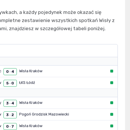
ywkach, a każdy pojedynek może okazać się
Kompletne zestawienie wszystkich spotkań Wisły z
mi, znajdziesz w szczegółowej tabeli poniżej.
c
Wisła Kraków
0
4
–
w
ŁKS Łódź
5
0
–
y
Wisła Kraków
3
4
–
w
Pogoń Grodzisk Mazowiecki
3
2
–
w
Wisła Kraków
0
7
–