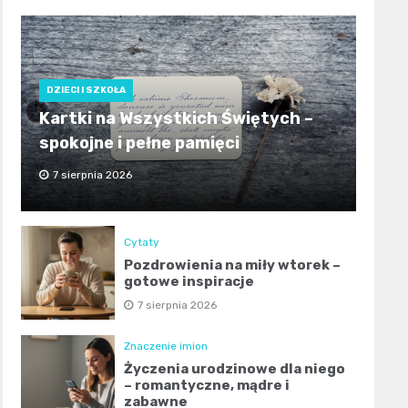
DZIECI I SZKOŁA
Kartki na Wszystkich Świętych –
spokojne i pełne pamięci
7 sierpnia 2026
Cytaty
Pozdrowienia na miły wtorek –
gotowe inspiracje
7 sierpnia 2026
Znaczenie imion
Życzenia urodzinowe dla niego
– romantyczne, mądre i
zabawne