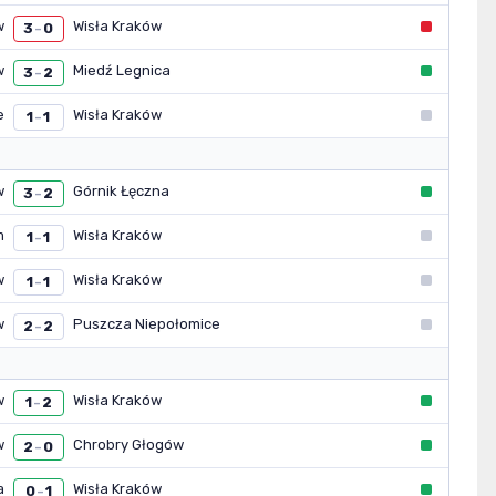
w
Wisła Kraków
3
0
–
w
Miedź Legnica
3
2
–
e
Wisła Kraków
1
1
–
w
Górnik Łęczna
3
2
–
m
Wisła Kraków
1
1
–
w
Wisła Kraków
1
1
–
w
Puszcza Niepołomice
2
2
–
w
Wisła Kraków
1
2
–
w
Chrobry Głogów
2
0
–
a
Wisła Kraków
0
1
–