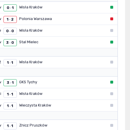
w
Wisła Kraków
0
1
–
w
Polonia Warszawa
1
2
–
e
Wisła Kraków
0
0
–
w
Stal Mielec
3
0
–
ź
Wisła Kraków
1
1
–
w
GKS Tychy
3
1
–
i
Wisła Kraków
1
1
–
w
Wieczysta Kraków
1
1
–
w
Znicz Pruszków
1
1
–