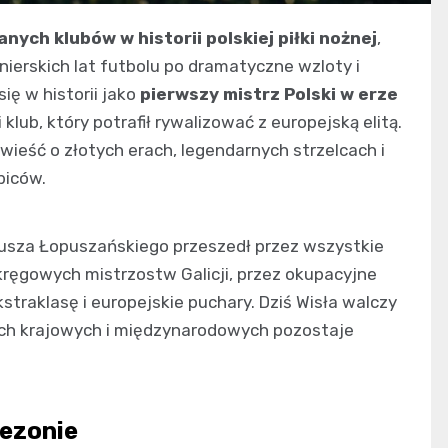
nych klubów w historii polskiej piłki nożnej
,
nierskich lat futbolu po dramatyczne wzloty i
ię w historii jako
pierwszy mistrz Polski w erze
i klub, który potrafił rywalizować z europejską elitą.
ieść o złotych erach, legendarnych strzelcach i
biców.
eusza Łopuszańskiego przeszedł przez wszystkie
kręgowych mistrzostw Galicji, przez okupacyjne
straklasę i europejskie puchary. Dziś Wisła walczy
kach krajowych i międzynarodowych pozostaje
sezonie