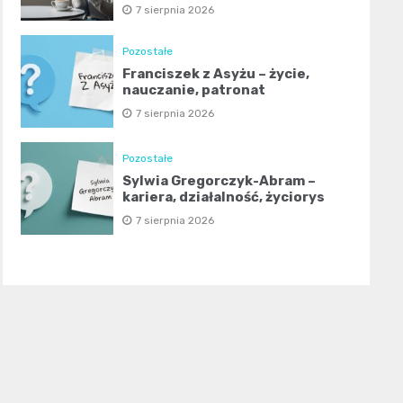
7 sierpnia 2026
Pozostałe
Franciszek z Asyżu – życie,
nauczanie, patronat
7 sierpnia 2026
Pozostałe
Sylwia Gregorczyk-Abram –
kariera, działalność, życiorys
7 sierpnia 2026