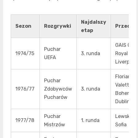
Najdalszy
Sezon
Rozgrywki
Przeciw
etap
GAIS Göte
Puchar
1974/75
3. runda
Royal Ant
UEFA
Liverpool
Floriana 
Puchar
Valetta,
1976/77
Zdobywców
3. runda
Bohemia
Pucharów
Dublin, S
Puchar
Lewski-S
1977/78
1. runda
Mistrzów
Sofia