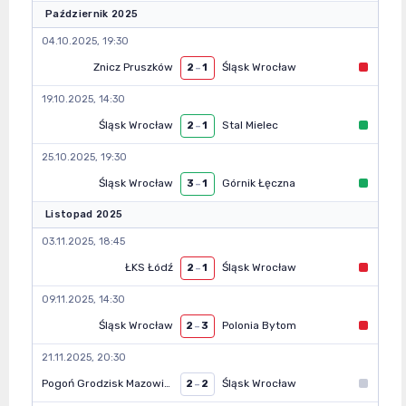
Październik 2025
04.10.2025, 19:30
Znicz Pruszków
Śląsk Wrocław
2
–
1
19.10.2025, 14:30
Śląsk Wrocław
Stal Mielec
2
–
1
25.10.2025, 19:30
Śląsk Wrocław
Górnik Łęczna
3
–
1
Listopad 2025
03.11.2025, 18:45
ŁKS Łódź
Śląsk Wrocław
2
–
1
09.11.2025, 14:30
Śląsk Wrocław
Polonia Bytom
2
–
3
21.11.2025, 20:30
Pogoń Grodzisk Mazowiecki
Śląsk Wrocław
2
–
2