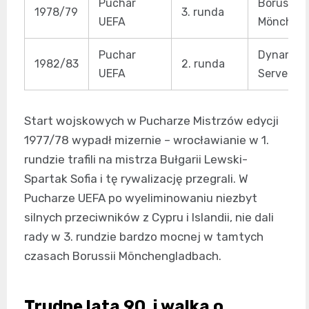
Puchar
Borussia
1978/79
3. runda
UEFA
Mönchen
Puchar
Dynamo M
1982/83
2. runda
UEFA
Servette
Start wojskowych w Pucharze Mistrzów edycji
1977/78 wypadł mizernie – wrocławianie w 1.
rundzie trafili na mistrza Bułgarii Lewski-
Spartak Sofia i tę rywalizację przegrali. W
Pucharze UEFA po wyeliminowaniu niezbyt
silnych przeciwników z Cypru i Islandii, nie dali
rady w 3. rundzie bardzo mocnej w tamtych
czasach Borussii Mönchengladbach.
Trudne lata 90. i walka o