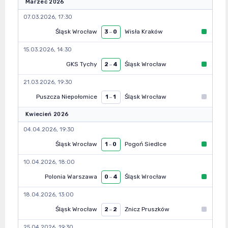
Marzec 2026
07.03.2026, 17:30
Śląsk Wrocław
Wisła Kraków
3
–
0
15.03.2026, 14:30
GKS Tychy
Śląsk Wrocław
2
–
4
21.03.2026, 19:30
Puszcza Niepołomice
Śląsk Wrocław
1
–
1
Kwiecień 2026
04.04.2026, 19:30
Śląsk Wrocław
Pogoń Siedlce
1
–
0
10.04.2026, 18:00
Polonia Warszawa
Śląsk Wrocław
0
–
4
18.04.2026, 13:00
Śląsk Wrocław
Znicz Pruszków
2
–
2
25.04.2026, 19:30