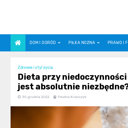
Skip
to
content
DOM I OGRÓD
PIŁKA NOŻNA
PRAWO I 
Zdrowie i styl życia
Dieta przy niedoczynności
jest absolutnie niezbędne
30 grudnia 2022
Paulina Krawczyk