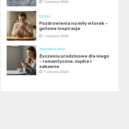
7 sierpnia 2026
Cytaty
Pozdrowienia na miły wtorek –
gotowe inspiracje
7 sierpnia 2026
Znaczenie imion
Życzenia urodzinowe dla niego
– romantyczne, mądre i
zabawne
7 sierpnia 2026