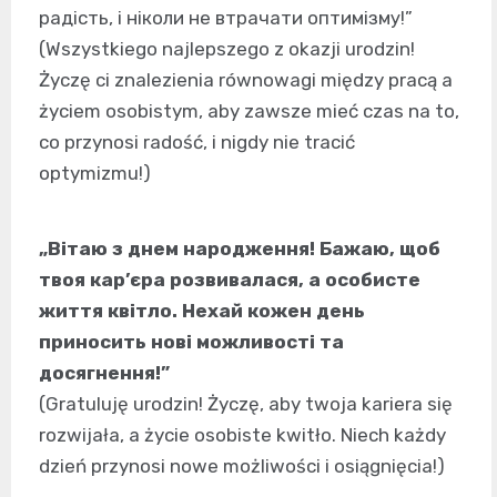
радість, і ніколи не втрачати оптимізму!”
(Wszystkiego najlepszego z okazji urodzin!
Życzę ci znalezienia równowagi między pracą a
życiem osobistym, aby zawsze mieć czas na to,
co przynosi radość, i nigdy nie tracić
optymizmu!)
„Вітаю з днем народження! Бажаю, щоб
твоя кар’єра розвивалася, а особисте
життя квітло. Нехай кожен день
приносить нові можливості та
досягнення!”
(Gratuluję urodzin! Życzę, aby twoja kariera się
rozwijała, a życie osobiste kwitło. Niech każdy
dzień przynosi nowe możliwości i osiągnięcia!)