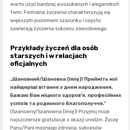
warto użyć bardziej wyszukanych i eleganckich
form. Formalne życzenia charakteryzują się
większym poziomem szacunku i często
zawierają życzenia sukcesu zawodowego.
Przykłady życzeń dla osób
starszych i w relacjach
oficjalnych
„Шановний/Шановна (imię)! Прийміть мої
найщиріші вітання з днем народження.
Бажаю Вам міцного здоров’я, професійних
успіхів та родинного благополуччя.”
(Szanowny/Szanowna (imię)! Przyjmij moje
najszczersze gratulacje z okazji urodzin. Życzę
Panu/Pani mocnego zdrowia, sukcesów