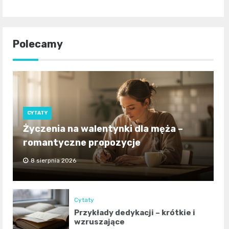
Polecamy
CYTATY
Życzenia na walentynki dla męża –
romantyczne propozycje
8 sierpnia 2026
Cytaty
Przykłady dedykacji – krótkie i
wzruszające