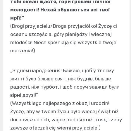
тобі океан щастя, гори грошей і вічної
молодості! Нехай збуваються всі твої
мрії!”
(Drogi przyjacielu/Droga przyjaciółko! Życzę ci
oceanu szczęścia, góry pieniędzy i wiecznej
młodości! Niech spełniają się wszystkie twoje
marzenia!)
„З днем народження! Бажаю, щоб у твоєму
житті було більше свят, ніж буднів, більше
радості, ніж турбот, і щоб поруч завжди були
вірні друзі!”
(Wszystkiego najlepszego z okazji urodzin!
Życzę, aby w twoim życiu było więcej świąt niż
dni powszednich, więcej radości niż trosk, i żeby
zawsze otaczali cię wierni przyjaciele!)