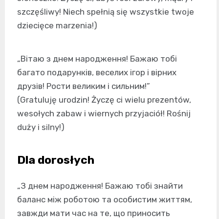
szczęśliwy! Niech spełnią się wszystkie twoje
dziecięce marzenia!)
„Вітаю з днем народження! Бажаю тобі
багато подарунків, веселих ігор і вірних
друзів! Рости великим і сильним!”
(Gratuluję urodzin! Życzę ci wielu prezentów,
wesołych zabaw i wiernych przyjaciół! Rośnij
duży i silny!)
Dla dorosłych
„З днем народження! Бажаю тобі знайти
баланс між роботою та особистим життям,
завжди мати час на те, що приносить