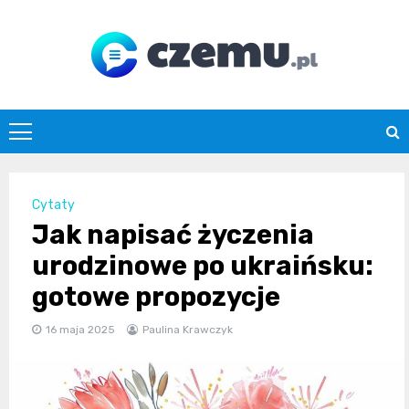
Skip
to
content
czemu.pl
Cytaty
Jak napisać życzenia
urodzinowe po ukraińsku:
gotowe propozycje
16 maja 2025
Paulina Krawczyk