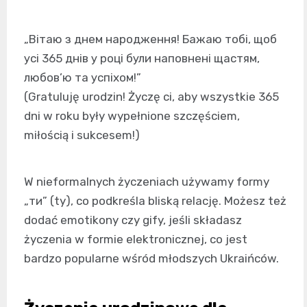
„Вітаю з днем народження! Бажаю тобі, щоб
усі 365 днів у році були наповнені щастям,
любов’ю та успіхом!”
(Gratuluję urodzin! Życzę ci, aby wszystkie 365
dni w roku były wypełnione szczęściem,
miłością i sukcesem!)
W nieformalnych życzeniach używamy formy
„ти” (ty), co podkreśla bliską relację. Możesz też
dodać emotikony czy gify, jeśli składasz
życzenia w formie elektronicznej, co jest
bardzo popularne wśród młodszych Ukraińców.