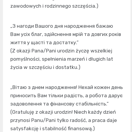
zawodowych i rodzinnego szczęścia.)
„З нагоди Вашого дня народження бажаю
Вам усіх благ, здійснення мрій та довгих років
життя у щасті та достатку.”
(Z okazji Pana/Pani urodzin życzę wszelkiej
pomyślności, spełnienia marzeń i długich lat
życia w szczęściu i dostatku.)
„Вітаю з днем народження! Нехай кожен день
приносить Вам тільки радість, а робота дарує
задоволення та фінансову стабільність.”
(Gratuluję z okazji urodzin! Niech każdy dzień
przynosi Panu/Pani tylko radość, a praca daje
satysfakcję i stabilność finansową.)