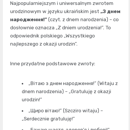
Najpopularniejszym i uniwersalnym zwrotem
urodzinowym w języku ukraińskim jest
„З днем
народження!”
(czyt. z dnem narodzenia) – co
dosłownie oznacza „Z dniem urodzenia!”. To
odpowiednik polskiego „Wszystkiego
najlepszego z okazji urodzin”.
Inne przydatne podstawowe zwroty:
„Вітаю з днем народження!” (Witaju z
dnem narodzenia) – „Gratuluję z okazji
urodzin!”
„Щиро вітаю!” (Szcziro witaju) –
„Serdecznie gratuluję!”
„Бажаю щастя, здоров’я і любові!”