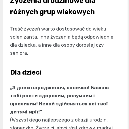
Życzenia urodzinowe dla
różnych grup wiekowych
Treść życzeń warto dostosować do wieku
solenizanta. Inne życzenia będą odpowiednie
dla dziecka, a inne dla osoby dorosłej czy
seniora.
Dla dzieci
„З днем народження, сонечко! Бажаю
тобі рости здоровим, розумним і
щасливим! Нехай здійсняться всі твої
дитячі мрії!”
(Wszystkiego najlepszego z okazji urodzin,
słoneczko! Życzę ci, abyś rósł zdrowy, mądry i