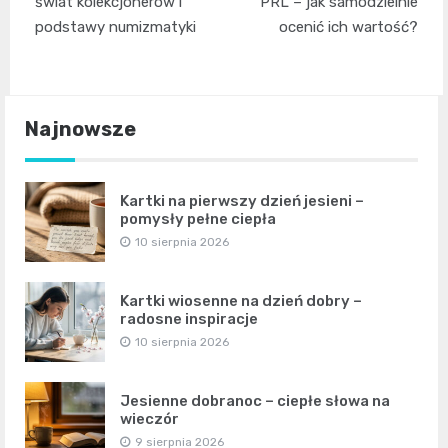
wpisu
świat kolekcjonerów i
PRL – jak samodzielnie
podstawy numizmatyki
ocenić ich wartość?
Najnowsze
Kartki na pierwszy dzień jesieni –
pomysły pełne ciepła
10 sierpnia 2026
Kartki wiosenne na dzień dobry –
radosne inspiracje
10 sierpnia 2026
Jesienne dobranoc – ciepłe słowa na
wieczór
9 sierpnia 2026