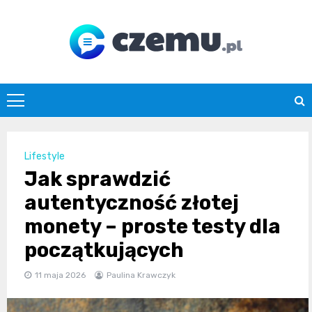
Skip
to
content
czemu.pl
Lifestyle
Jak sprawdzić
autentyczność złotej
monety – proste testy dla
początkujących
11 maja 2026
Paulina Krawczyk