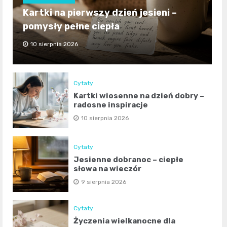
Kartki na pierwszy dzień jesieni –
pomysły pełne ciepła
10 sierpnia 2026
Cytaty
Kartki wiosenne na dzień dobry –
radosne inspiracje
10 sierpnia 2026
Cytaty
Jesienne dobranoc – ciepłe
słowa na wieczór
9 sierpnia 2026
Cytaty
Życzenia wielkanocne dla