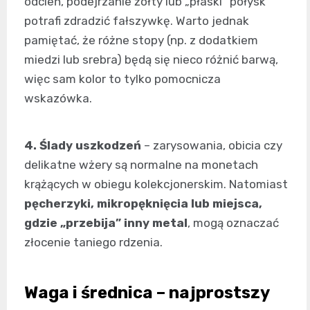
odcień, podejrzanie żółty lub „płaski” połysk
potrafi zdradzić fałszywkę. Warto jednak
pamiętać, że różne stopy (np. z dodatkiem
miedzi lub srebra) będą się nieco różnić barwą,
więc sam kolor to tylko pomocnicza
wskazówka.
4. Ślady uszkodzeń
– zarysowania, obicia czy
delikatne wżery są normalne na monetach
krążących w obiegu kolekcjonerskim. Natomiast
pęcherzyki, mikropęknięcia lub miejsca,
gdzie „przebija” inny metal
, mogą oznaczać
złocenie taniego rdzenia.
Waga i średnica – najprostszy