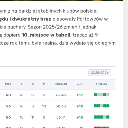
ym z najbardziej stabilnych klubów polskiej
ędu i dwukrotny brąz
plasowały Portowców w
jskie puchary. Sezon 2025/26 zmienił jednak
ją dopiero
10. miejsce w tabeli
, tracąc aż 9
cze rok temu była realna, dziś wydaje się odległym
2025/2026
PKT
Z
R
P
BRAMKI
+/-
FORMA
60
16
12
6
62:45
+17
56
16
8
10
50:38
+12
56
15
11
8
56:41
+15