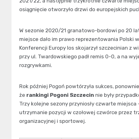
2021/22, a następnie trzykrotnie czwarte miejs
osiągnięcie otworzyło drzwi do europejskich p
W sezonie 2020/21 granatowo-bordowi po 20 lata
miejsce dało im prawo reprezentowania Polski w e
Konferencji Europy los skojarzył szczecinian z w
przy ul. Twardowskiego padł remis 0-0, a na wyje
rozgrywkami.
Rok później Pogoń powtórzyła sukces, ponownie 
że
rankingi Pogoni Szczecin
nie były przypadko
Trzy kolejne sezony przyniosły czwarte miejsc
utrzymanie pozycji w czołowej czwórce przez trz
organizacyjnej i sportowej.