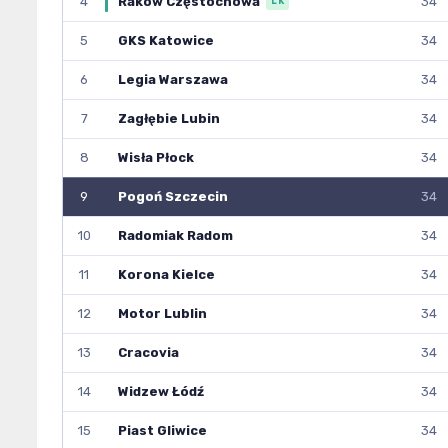
4
Raków Częstochowa
34
LK
5
GKS Katowice
34
6
Legia Warszawa
34
7
Zagłębie Lubin
34
8
Wisła Płock
34
9
Pogoń Szczecin
34
10
Radomiak Radom
34
11
Korona Kielce
34
12
Motor Lublin
34
13
Cracovia
34
14
Widzew Łódź
34
15
Piast Gliwice
34