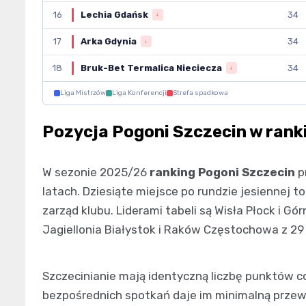
16
Lechia Gdańsk
34
↓
17
Arka Gdynia
34
↓
18
Bruk-Bet Termalica Nieciecza
34
↓
Liga Mistrzów
Liga Konferencji
Strefa spadkowa
Pozycja Pogoni Szczecin w rank
W sezonie 2025/26
ranking Pogoni Szczecin
p
latach. Dziesiąte miejsce po rundzie jesiennej to 
zarząd klubu. Liderami tabeli są Wisła Płock i Gó
Jagiellonia Białystok i Raków Częstochowa z 29
Szczecinianie mają identyczną liczbę punktów co 
bezpośrednich spotkań daje im minimalną przew