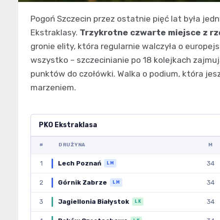
Pogoń Szczecin przez ostatnie pięć lat była jedn
Ekstraklasy.
Trzykrotne czwarte miejsce z rz
gronie elity, która regularnie walczyła o europe
wszystko – szczecinianie po 18 kolejkach zajmu
punktów do czołówki. Walka o podium, która jesz
marzeniem.
PKO Ekstraklasa
#
DRUŻYNA
M
1
Lech Poznań
34
LM
2
Górnik Zabrze
34
LM
3
Jagiellonia Białystok
34
LK