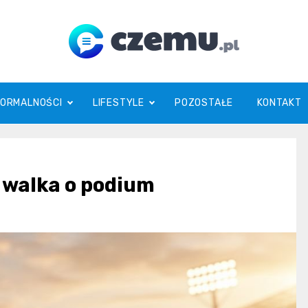
czemu.pl
FORMALNOŚCI
LIFESTYLE
POZOSTAŁE
KONTAKT
 walka o podium