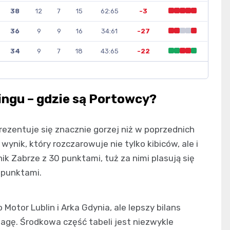
38
12
7
15
62:65
-3
36
9
9
16
34:61
-27
34
9
7
18
43:65
-22
ingu – gdzie są Portowcy?
rezentuje się znacznie gorzej niż w poprzednich
wynik, który rozczarowuje nie tylko kibiców, ale i
rnik Zabrze z 30 punktami, tuż za nimi plasują się
 punktami.
Motor Lublin i Arka Gdynia, ale lepszy bilans
agę. Środkowa część tabeli jest niezwykle