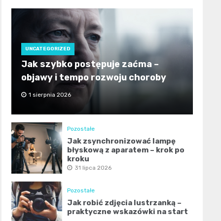
UNCATEGORIZED
Jak szybko postępuje zaćma –
objawy i tempo rozwoju choroby
1 sierpnia 2026
Pozostałe
Jak zsynchronizować lampę
błyskową z aparatem – krok po
kroku
31 lipca 2026
Pozostałe
Jak robić zdjęcia lustrzanką –
praktyczne wskazówki na start