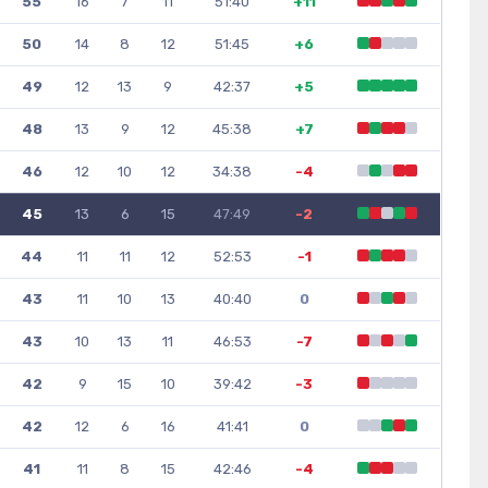
55
16
7
11
51:40
+11
50
14
8
12
51:45
+6
49
12
13
9
42:37
+5
48
13
9
12
45:38
+7
46
12
10
12
34:38
-4
45
13
6
15
47:49
-2
44
11
11
12
52:53
-1
43
11
10
13
40:40
0
43
10
13
11
46:53
-7
42
9
15
10
39:42
-3
42
12
6
16
41:41
0
41
11
8
15
42:46
-4