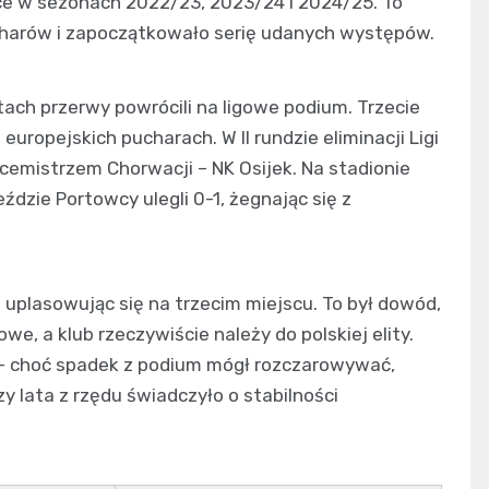
ce w sezonach 2022/23, 2023/24 i 2024/25. To
ucharów i zapoczątkowało serię udanych występów.
ch przerwy powrócili na ligowe podium. Trzecie
uropejskich pucharach. W II rundzie eliminacji Ligi
icemistrzem Chorwacji – NK Osijek. Na stadionie
ździe Portowcy ulegli 0-1, żegnając się z
uplasowując się na trzecim miejscu. To był dowód,
we, a klub rzeczywiście należy do polskiej elity.
a – choć spadek z podium mógł rozczarowywać,
y lata z rzędu świadczyło o stabilności