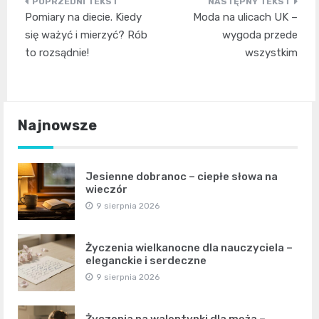
Nawigacja
Pomiary na diecie. Kiedy
Moda na ulicach UK –
wpisu
się ważyć i mierzyć? Rób
wygoda przede
to rozsądnie!
wszystkim
Najnowsze
Jesienne dobranoc – ciepłe słowa na
wieczór
9 sierpnia 2026
Życzenia wielkanocne dla nauczyciela –
eleganckie i serdeczne
9 sierpnia 2026