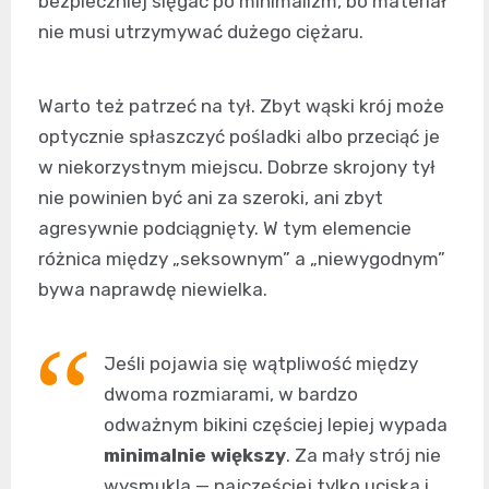
bezpieczniej sięgać po minimalizm, bo materiał
nie musi utrzymywać dużego ciężaru.
Warto też patrzeć na tył. Zbyt wąski krój może
optycznie spłaszczyć pośladki albo przeciąć je
w niekorzystnym miejscu. Dobrze skrojony tył
nie powinien być ani za szeroki, ani zbyt
agresywnie podciągnięty. W tym elemencie
różnica między „seksownym” a „niewygodnym”
bywa naprawdę niewielka.
Jeśli pojawia się wątpliwość między
dwoma rozmiarami, w bardzo
odważnym bikini częściej lepiej wypada
minimalnie większy
. Za mały strój nie
wysmukla — najczęściej tylko uciska i