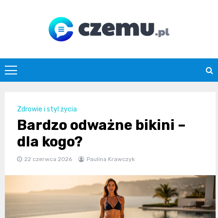
Skip
to
content
czemu.pl
Zdrowie i styl życia
Bardzo odważne bikini –
dla kogo?
22 czerwca 2026
Paulina Krawczyk