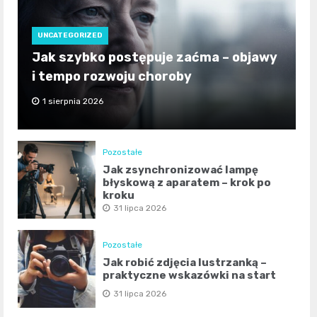
UNCATEGORIZED
Jak szybko postępuje zaćma – objawy
i tempo rozwoju choroby
1 sierpnia 2026
Pozostałe
Jak zsynchronizować lampę
błyskową z aparatem – krok po
kroku
31 lipca 2026
Pozostałe
Jak robić zdjęcia lustrzanką –
praktyczne wskazówki na start
31 lipca 2026