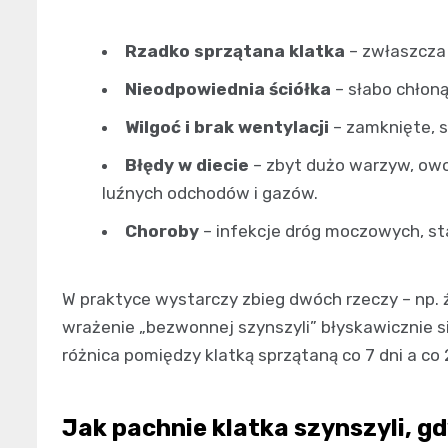
Rzadko sprzątana klatka
– zwłaszcza 
Nieodpowiednia ściółka
– słabo chłoną
Wilgoć i brak wentylacji
– zamknięte, 
Błędy w diecie
– zbyt dużo warzyw, owo
luźnych odchodów i gazów.
Choroby
– infekcje dróg moczowych, sta
W praktyce wystarczy zbieg dwóch rzeczy – np. ź
wrażenie „bezwonnej szynszyli” błyskawicznie 
różnica pomiędzy klatką sprzątaną co 7 dni a co 
Jak pachnie klatka szynszyli, g