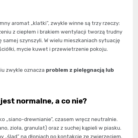
emny aromat „klatki”, zwykle winne są trzy rzeczy:
czeniu z ciepłem i brakiem wentylacji tworzą trudny
ię samej szynszyli. W wielu mieszkaniach sytuację
iółki, mycie kuwet i przewietrzenie pokoju.
aniu zwykle oznacza
problem z pielęgnacją lub
jest normalne, a co nie?
ko „siano-drewnianie”, czasem wręcz neutralnie.
o, zioła, granulat) oraz z suchej kąpieli w piasku.
ny „ślad” na dłoniach po kontakcie ze zwierzęciem.