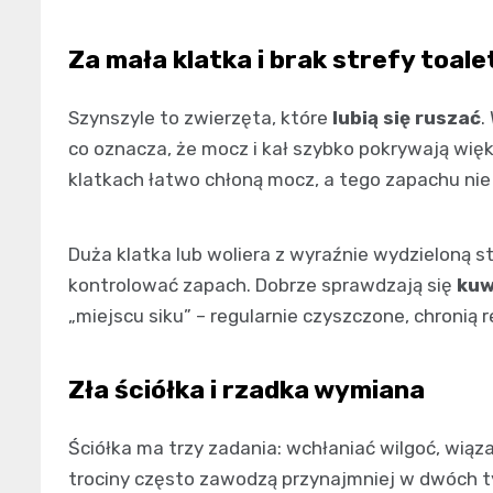
Za mała klatka i brak strefy toale
Szynszyle to zwierzęta, które
lubią się ruszać
.
co oznacza, że mocz i kał szybko pokrywają wię
klatkach łatwo chłoną mocz, a tego zapachu nie
Duża klatka lub woliera z wyraźnie wydzieloną s
kontrolować zapach. Dobrze sprawdzają się
kuw
„miejscu siku” – regularnie czyszczone, chroni
Zła ściółka i rzadka wymiana
Ściółka ma trzy zadania: wchłaniać wilgoć, wią
trociny często zawodzą przynajmniej w dwóch 