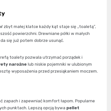
ty
 W zbyt małej klatce każdy kąt staje się „toaletą”,
kszość powierzchni. Drewniane półki w małych
 da się już potem dobrze usunąć.
trefą toalety pozwala utrzymać porządek i
ety narożne
lub niskie pojemniki w ulubionym
ą resztę wyposażenia przed przesiąkaniem moczem.
zać zapach i zapewniać komfort łapom. Popularne
tych punktach. Lepszą opcją bywa
pellet