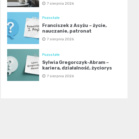
7 sierpnia 2026
Pozostałe
Franciszek z Asyżu – życie,
nauczanie, patronat
7 sierpnia 2026
Pozostałe
Sylwia Gregorczyk-Abram –
kariera, działalność, życiorys
7 sierpnia 2026