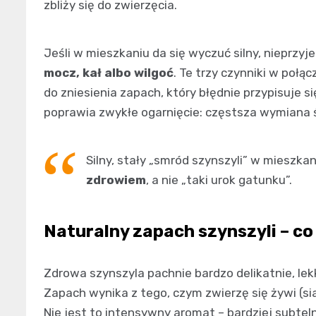
zbliży się do zwierzęcia.
Jeśli w mieszkaniu da się wyczuć silny, nieprzyj
mocz, kał albo wilgoć
. Te trzy czynniki w połą
do zniesienia zapach, który błędnie przypisuje s
poprawia zwykłe ogarnięcie: częstsza wymiana śc
Silny, stały „smród szynszyli” w mieszk
zdrowiem
, a nie „taki urok gatunku”.
Naturalny zapach szynszyli – co 
Zdrowa szynszyla pachnie bardzo delikatnie, lek
Zapach wynika z tego, czym zwierzę się żywi (sian
Nie jest to intensywny aromat – bardziej subtel