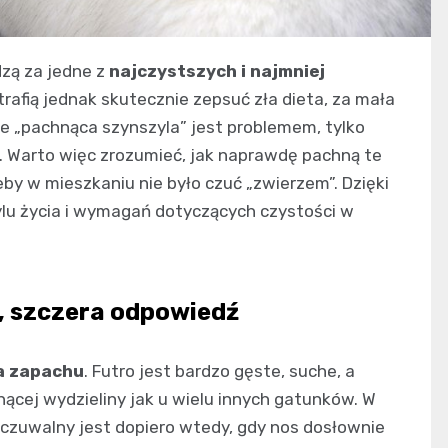
zą za jedne z
najczystszych i najmniej
afią jednak skutecznie zepsuć zła dieta, za mała
ie „pachnąca szynszyla” jest problemem, tylko
. Warto więc zrozumieć, jak naprawdę pachną te
żeby w mieszkaniu nie było czuć „zwierzem”. Dzięki
tylu życia i wymagań dotyczących czystości w
, szczera odpowiedź
a zapachu
. Futro jest bardzo gęste, suche, a
ącej wydzieliny jak u wielu innych gatunków. W
zuwalny jest dopiero wtedy, gdy nos dosłownie