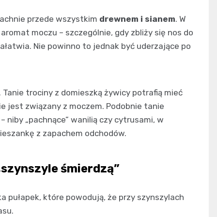
pachnie przede wszystkim
drewnem i sianem
. W
 aromat moczu – szczególnie, gdy zbliży się nos do
załatwia. Nie powinno to jednak być uderzające po
Tanie trociny z domieszką żywicy potrafią mieć
ie jest związany z moczem. Podobnie tanie
– niby „pachnące” wanilią czy cytrusami, w
 mieszankę z zapachem odchodów.
„szynszyle śmierdzą”
a pułapek, które powodują, że przy szynszylach
asu.