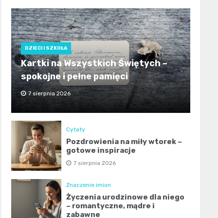
DZIECI I SZKOŁA
Kartki na Wszystkich Świętych –
spokojne i pełne pamięci
7 sierpnia 2026
Cytaty
Pozdrowienia na miły wtorek –
gotowe inspiracje
7 sierpnia 2026
Znaczenie imion
Życzenia urodzinowe dla niego
– romantyczne, mądre i
zabawne