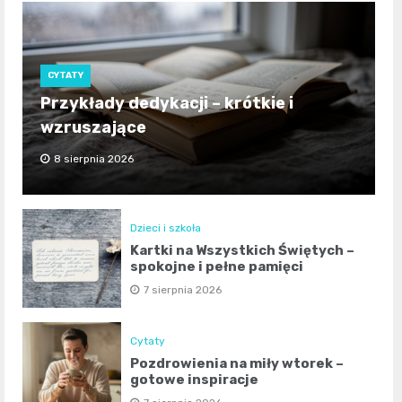
CYTATY
Przykłady dedykacji – krótkie i
wzruszające
8 sierpnia 2026
Dzieci i szkoła
Kartki na Wszystkich Świętych –
spokojne i pełne pamięci
7 sierpnia 2026
Cytaty
Pozdrowienia na miły wtorek –
gotowe inspiracje