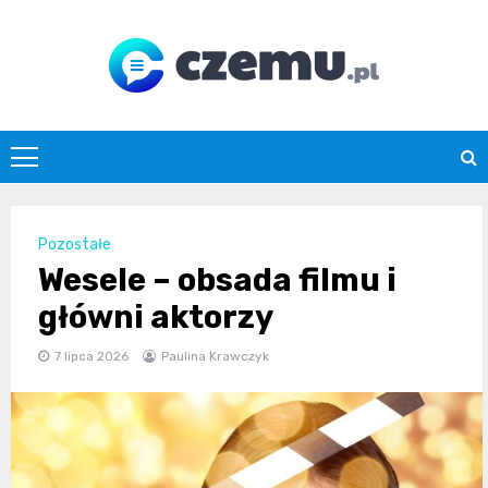
Skip
to
content
czemu.pl
Pozostałe
Wesele – obsada filmu i
główni aktorzy
7 lipca 2026
Paulina Krawczyk