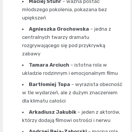
Maciej Stuhr
– ważna postać
młodszego pokolenia, pokazana bez
upiększeń
Agnieszka Grochowska
– jedna z
centralnych twarzy dramatu
rozgrywającego się pod przykrywką
zabawy
Tamara Arciuch
– istotna rola w
układzie rodzinnym i emocjonalnym filmu
Bartłomiej Topa
– wyrazista obecność
w tle wydarzeń, ale z dużym znaczeniem
dla klimatu całości
Arkadiusz Jakubik
– jeden z aktorów,
którzy dodają filmowi ostrości i nerwu
Andrzej Beja-Zaborski
– mocna rola