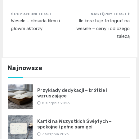
Nawigacja
Wesele – obsada filmu i
Ile kosztuje fotograf na
wpisu
główni aktorzy
wesele – ceny i od czego
zależą
Najnowsze
Przykłady dedykacji – krótkie i
wzruszające
8 sierpnia 2026
Kartki na Wszystkich Świętych –
spokojne i pełne pamięci
7 sierpnia 2026