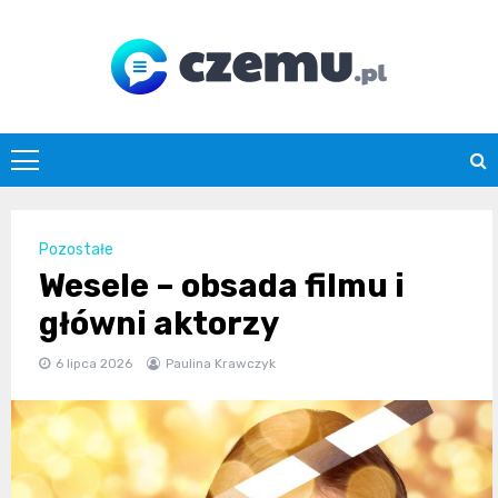
Skip
to
content
czemu.pl
Pozostałe
Wesele – obsada filmu i
główni aktorzy
6 lipca 2026
Paulina Krawczyk