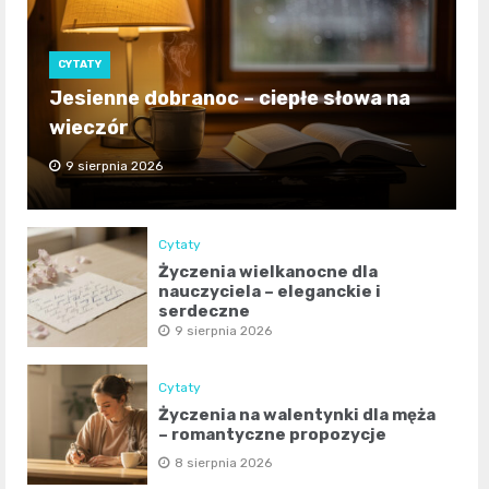
CYTATY
Jesienne dobranoc – ciepłe słowa na
wieczór
9 sierpnia 2026
Cytaty
Życzenia wielkanocne dla
nauczyciela – eleganckie i
serdeczne
9 sierpnia 2026
Cytaty
Życzenia na walentynki dla męża
– romantyczne propozycje
8 sierpnia 2026