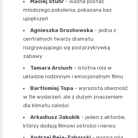
Maciej Stuhr
– ważna postać
młodszego pokolenia, pokazana bez
upiększeń
Agnieszka Grochowska
– jedna z
centralnych twarzy dramatu
rozgrywającego się pod przykrywką
zabawy
Tamara Arciuch
– istotna rola w
układzie rodzinnym i emocjonalnym filmu
Bartłomiej Topa
– wyrazista obecność
w tle wydarzeń, ale z dużym znaczeniem
dla klimatu całości
Arkadiusz Jakubik
– jeden z aktorów,
którzy dodają filmowi ostrości i nerwu
Andrzej Beja-Zaborski
– mocna rola