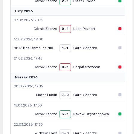
Górnik Zabrze
Piast Gliwice
2
–
1
Luty 2026
07.02.2026, 20:15
Górnik Zabrze
Lech Poznań
0
–
1
16.02.2026, 19:00
Bruk-Bet Termalica Nieciecza
Górnik Zabrze
1
–
1
21.02.2026, 17:45
Górnik Zabrze
Pogoń Szczecin
0
–
1
Marzec 2026
08.03.2026, 12:15
Motor Lublin
Górnik Zabrze
0
–
0
15.03.2026, 17:30
Górnik Zabrze
Raków Częstochowa
3
–
1
22.03.2026, 17:30
Widzew Łódź
Górnik Zabrze
0
–
0