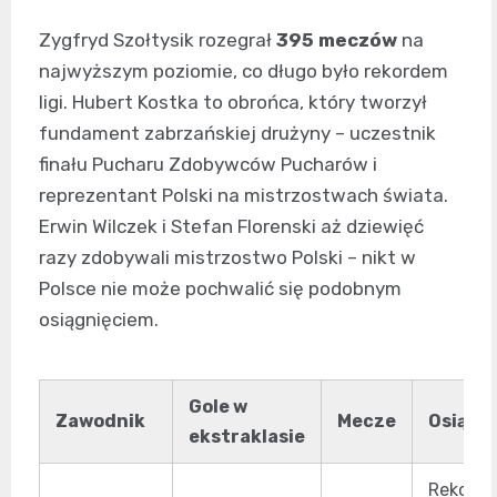
Zygfryd Szołtysik rozegrał
395 meczów
na
najwyższym poziomie, co długo było rekordem
ligi. Hubert Kostka to obrońca, który tworzył
fundament zabrzańskiej drużyny – uczestnik
finału Pucharu Zdobywców Pucharów i
reprezentant Polski na mistrzostwach świata.
Erwin Wilczek i Stefan Florenski aż dziewięć
razy zdobywali mistrzostwo Polski – nikt w
Polsce nie może pochwalić się podobnym
osiągnięciem.
Gole w
Zawodnik
Mecze
Osiągni
ekstraklasie
Rekord