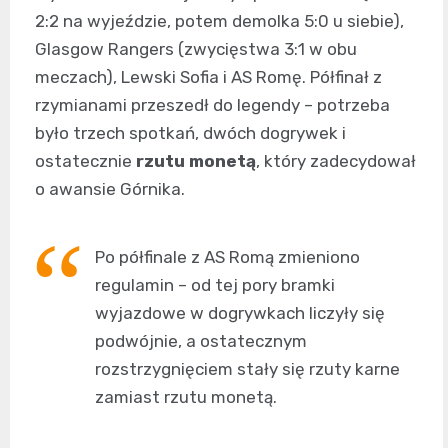
2:2 na wyjeździe, potem demolka 5:0 u siebie),
Glasgow Rangers (zwycięstwa 3:1 w obu
meczach), Lewski Sofia i AS Romę. Półfinał z
rzymianami przeszedł do legendy – potrzeba
było trzech spotkań, dwóch dogrywek i
ostatecznie
rzutu monetą
, który zadecydował
o awansie Górnika.
Po półfinale z AS Romą zmieniono
regulamin – od tej pory bramki
wyjazdowe w dogrywkach liczyły się
podwójnie, a ostatecznym
rozstrzygnięciem stały się rzuty karne
zamiast rzutu monetą.