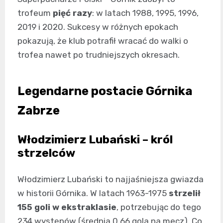
trofeum
pięć razy
: w latach 1988, 1995, 1996,
2019 i 2020. Sukcesy w różnych epokach
pokazują, że klub potrafił wracać do walki o
trofea nawet po trudniejszych okresach.
Legendarne postacie Górnika
Zabrze
Włodzimierz Lubański – król
strzelców
Włodzimierz Lubański to najjaśniejsza gwiazda
w historii Górnika. W latach 1963-1975
strzelił
155 goli w ekstraklasie
, potrzebując do tego
234 występów (średnia 0,66 gola na mecz). Co