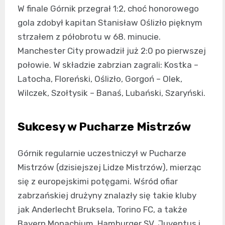
W finale Górnik przegrał 1:2, choć honorowego
gola zdobył kapitan Stanisław Oślizło pięknym
strzałem z półobrotu w 68. minucie.
Manchester City prowadził już 2:0 po pierwszej
połowie. W składzie zabrzian zagrali: Kostka –
Latocha, Floreński, Oślizło, Gorgoń – Olek,
Wilczek, Szołtysik – Banaś, Lubański, Szaryński.
Sukcesy w Pucharze Mistrzów
Górnik regularnie uczestniczył w Pucharze
Mistrzów (dzisiejszej Lidze Mistrzów), mierząc
się z europejskimi potęgami. Wśród ofiar
zabrzańskiej drużyny znalazły się takie kluby
jak Anderlecht Bruksela, Torino FC, a także
Bayern Monachium, Hamburger SV, Juventus i