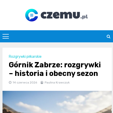
Skip
to
content
czemu.pl
Rozgrywki piłkarskie
Górnik Zabrze: rozgrywki
– historia i obecny sezon
14 czerwca 2026
Paulina Krawczyk