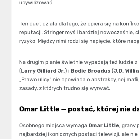
ucywilizować.
Ten duet działa dlatego, że opiera się na konflikc
reputacji. Stringer myśli bardziej nowocześnie, 
ryzyko. Między nimi rodzi się napięcie, które nap
Na drugim planie świetnie wypadają też ludzie z
(
Larry Gilliard Jr.
) i
Bodie Broadus
(
J.D. Will
„Prawo ulicy” nie opowiada o abstrakcyjnej mafi
zasady, z których trudno się wyrwać.
Omar Little — postać, której nie d
Osobnego miejsca wymaga
Omar Little
, grany
najbardziej ikonicznych postaci telewizji, ale nie