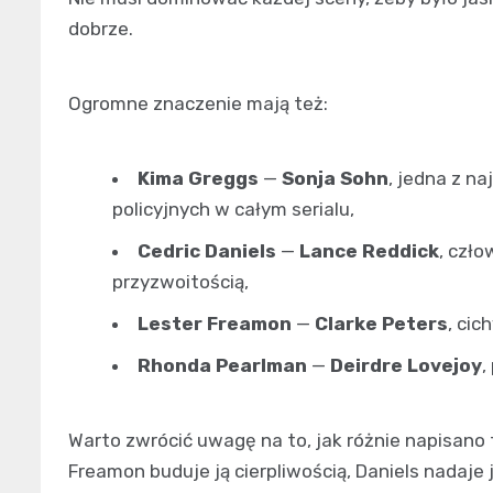
dobrze.
Ogromne znaczenie mają też:
Kima Greggs
—
Sonja Sohn
, jedna z n
policyjnych w całym serialu,
Cedric Daniels
—
Lance Reddick
, czł
przyzwoitością,
Lester Freamon
—
Clarke Peters
, cic
Rhonda Pearlman
—
Deirdre Lovejoy
,
Warto zwrócić uwagę na to, jak różnie napisano
Freamon buduje ją cierpliwością, Daniels nadaje 