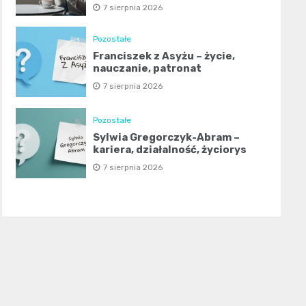
7 sierpnia 2026
Pozostałe
Franciszek z Asyżu – życie,
nauczanie, patronat
7 sierpnia 2026
Pozostałe
Sylwia Gregorczyk-Abram –
kariera, działalność, życiorys
7 sierpnia 2026