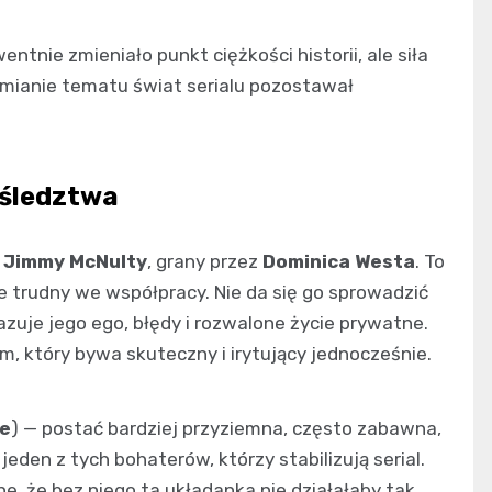
entnie zmieniało punkt ciężkości historii, ale siła
zmianie tematu świat serialu pozostawał
 śledztwa
t
Jimmy McNulty
, grany przez
Dominica Westa
. To
e trudny we współpracy. Nie da się go sprowadzić
kazuje jego ego, błędy i rozwalone życie prywatne.
m, który bywa skuteczny i irytujący jednocześnie.
ce
) — postać bardziej przyziemna, często zabawna,
den z tych bohaterów, którzy stabilizują serial.
e, że bez niego ta układanka nie działałaby tak