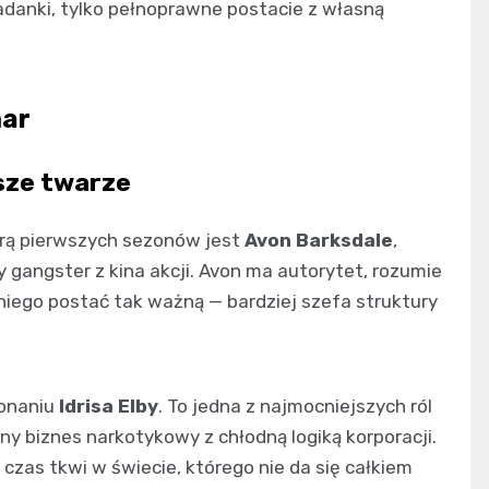
układanki, tylko pełnoprawne postacie z własną
mar
jsze twarze
gurą pierwszych sezonów jest
Avon Barksdale
,
iwy gangster z kina akcji. Avon ma autorytet, rozumie
 z niego postać tak ważną — bardziej szefa struktury
onaniu
Idrisa Elby
. To jedna z najmocniejszych ról
lny biznes narkotykowy z chłodną logiką korporacji.
y czas tkwi w świecie, którego nie da się całkiem