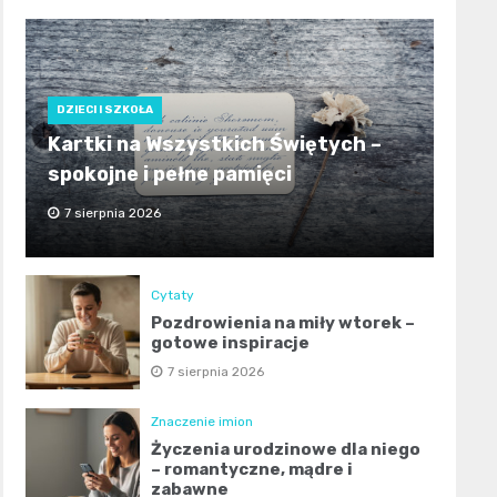
DZIECI I SZKOŁA
Kartki na Wszystkich Świętych –
spokojne i pełne pamięci
7 sierpnia 2026
Cytaty
Pozdrowienia na miły wtorek –
gotowe inspiracje
7 sierpnia 2026
Znaczenie imion
Życzenia urodzinowe dla niego
– romantyczne, mądre i
zabawne