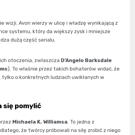
ie wizji. Avon wierzy w ulicę i władzę wynikającą z
chce systemu, który da większy zysk i mniejsze
ędza dużą część serialu.
 ich otoczenia, zwłaszcza
D’Angelo Barksdale
iams
). To właśnie przez takich bohaterów widać, że
i, tylko o konkretnych ludziach uwikłanych w
a się pomylić
 przez
Michaela K. Williamsa
. To jedna z
 dlatego, że twórcy próbowali na siłę zrobić z niego