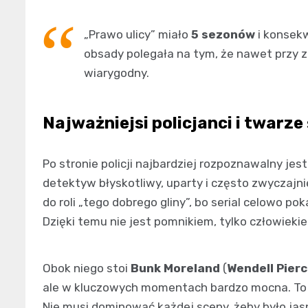
„Prawo ulicy” miało
5 sezonów
i konsekw
obsady polegała na tym, że nawet przy 
wiarygodny.
Najważniejsi policjanci i twarze
Po stronie policji najbardziej rozpoznawalny jes
detektyw błyskotliwy, uparty i często zwyczajni
do roli „tego dobrego gliny”, bo serial celowo po
Dzięki temu nie jest pomnikiem, tylko człowiekie
Obok niego stoi
Bunk Moreland
(
Wendell Pier
ale w kluczowych momentach bardzo mocna. To je
Nie musi dominować każdej sceny, żeby było jasn