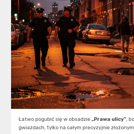
Łatwo pogubić się w obsadzie
„Prawa ulicy”
, b
gwiazdach, tylko na całym precyzyjnie złożonym 