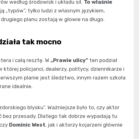
ów według środowisk i układu sił.
To właśnie
ają „typów”, tylko ludzi z własnym językiem,
drugiego planu zostają w głowie na długo.
działa tak mocno
era i całą resztę. W
„Prawie ulicy”
ten podział
tórej policjanci, dealerzy, politycy, dziennikarze i
pierwszym planie jest śledztwo, innym razem szkoła
rane idealnie.
orskiego błysku”. Ważniejsze było to, czy aktor
ać bez przesady. Dlatego tak dobrze wypadają tu
czy
Dominic West
, jak i aktorzy kojarzeni głównie