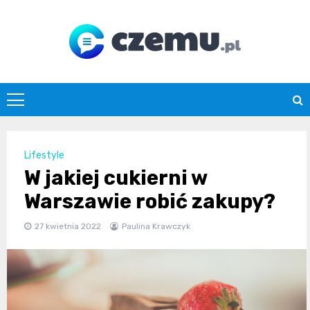
Skip
to
content
czemu.pl
Lifestyle
W jakiej cukierni w
Warszawie robić zakupy?
27 kwietnia 2022
Paulina Krawczyk