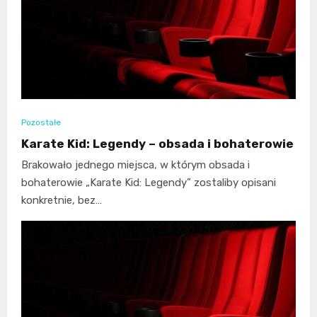
Pozostałe
Karate Kid: Legendy – obsada i bohaterowie
Brakowało jednego miejsca, w którym obsada i
bohaterowie „Karate Kid: Legendy” zostaliby opisani
konkretnie, bez…