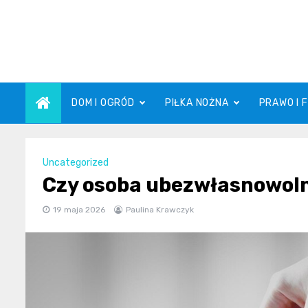
Skip
to
content
DOM I OGRÓD
PIŁKA NOŻNA
PRAWO I 
Uncategorized
Czy osoba ubezwłasnowol
19 maja 2026
Paulina Krawczyk