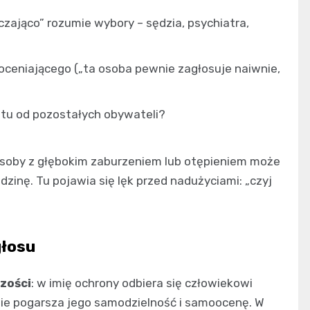
zająco” rozumie wybory – sędzia, psychiatra,
ceniającego („ta osoba pewnie zagłosuje naiwnie,
tu od pozostałych obywateli?
s osoby z głębokim zaburzeniem lub otępieniem może
zinę. Tu pojawia się lęk przed nadużyciami: „czyj
głosu
zości
: w imię ochrony odbiera się człowiekowi
nie pogarsza jego samodzielność i samoocenę. W