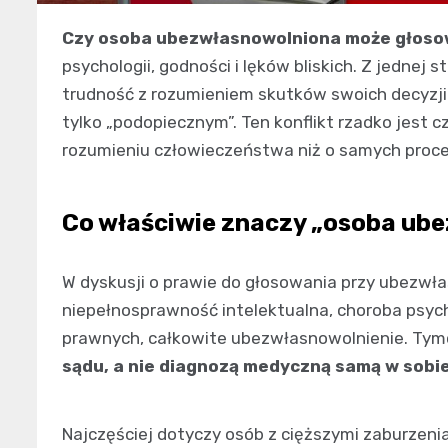
Czy osoba ubezwłasnowolniona może głos
psychologii, godności i lęków bliskich. Z jednej 
trudność z rozumieniem skutków swoich decyzji.
tylko „podopiecznym”. Ten konflikt rzadko jest 
rozumieniu człowieczeństwa niż o samych proc
Co właściwie znaczy „osoba ub
W dyskusji o prawie do głosowania przy ubezwłas
niepełnosprawność intelektualna, choroba psych
prawnych, całkowite ubezwłasnowolnienie. T
sądu, a nie diagnozą medyczną samą w sobi
Najczęściej dotyczy osób z cięższymi zaburzeni