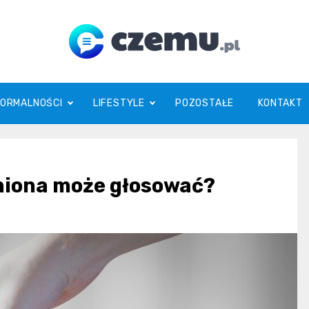
czemu.pl
FORMALNOŚCI
LIFESTYLE
POZOSTAŁE
KONTAKT
niona może głosować?