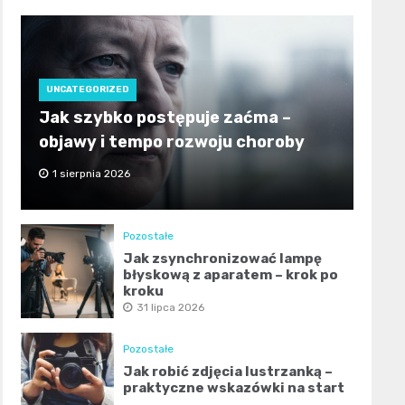
UNCATEGORIZED
Jak szybko postępuje zaćma –
objawy i tempo rozwoju choroby
1 sierpnia 2026
Pozostałe
Jak zsynchronizować lampę
błyskową z aparatem – krok po
kroku
31 lipca 2026
Pozostałe
Jak robić zdjęcia lustrzanką –
praktyczne wskazówki na start