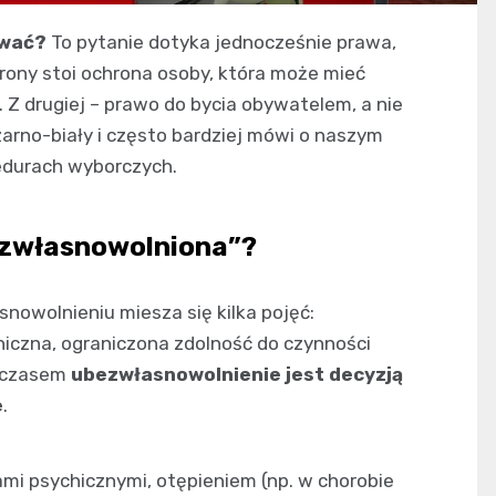
ować?
To pytanie dotyka jednocześnie prawa,
strony stoi ochrona osoby, która może mieć
 Z drugiej – prawo do bycia obywatelem, a nie
czarno-biały i często bardziej mówi o naszym
edurach wyborczych.
ezwłasnowolniona”?
nowolnieniu miesza się kilka pojęć:
iczna, ograniczona zdolność do czynności
ymczasem
ubezwłasnowolnienie jest decyzją
e
.
ami psychicznymi, otępieniem (np. w chorobie