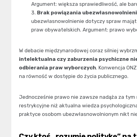
Argument: większa sprawiedliwość, ale bar
Brak powiązania ubezwłasnowolnieni
ubezwłasnowolnienie dotyczy spraw majątk
praw obywatelskich. Argument: prawo wyb
W debacie międzynarodowej coraz silniej wybr
intelektualna czy zaburzenia psychiczne n
odbierania praw wyborczych
. Konwencja ONZ
na równość w dostępie do życia publicznego.
Jednocześnie prawo nie zawsze nadąża za tym my
restrykcyjne niż aktualna wiedza psychologiczna,
praktyce osobom ubezwłasnowolnionym nikt nie
Czy ktoś „rozumie politykę” na 