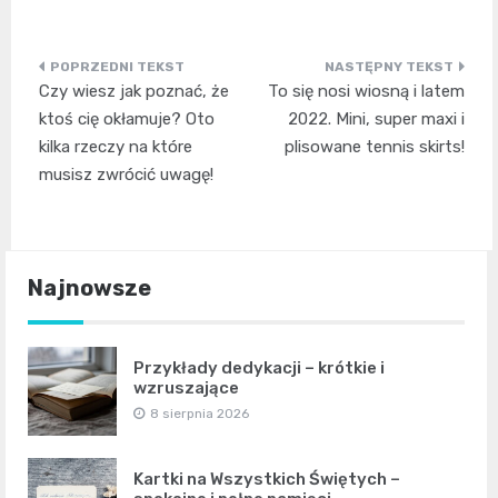
Nawigacja
Czy wiesz jak poznać, że
To się nosi wiosną i latem
wpisu
ktoś cię okłamuje? Oto
2022. Mini, super maxi i
kilka rzeczy na które
plisowane tennis skirts!
musisz zwrócić uwagę!
Najnowsze
Przykłady dedykacji – krótkie i
wzruszające
8 sierpnia 2026
Kartki na Wszystkich Świętych –