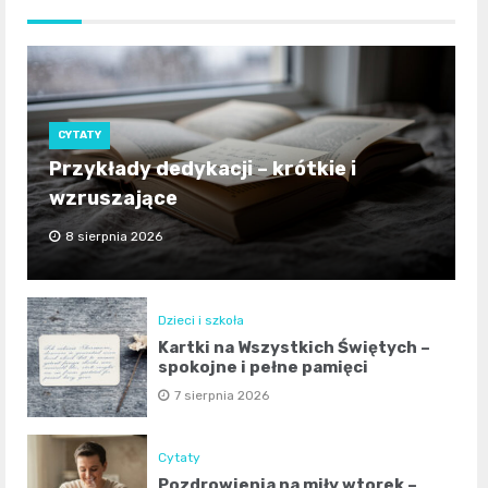
CYTATY
Przykłady dedykacji – krótkie i
wzruszające
8 sierpnia 2026
Dzieci i szkoła
Kartki na Wszystkich Świętych –
spokojne i pełne pamięci
7 sierpnia 2026
Cytaty
Pozdrowienia na miły wtorek –