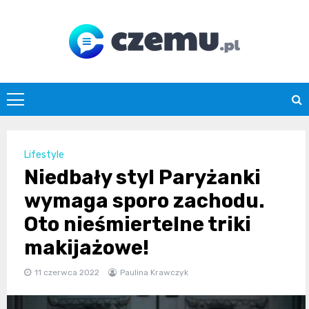
Skip
to
content
czemu.pl
Lifestyle
Niedbały styl Paryżanki
wymaga sporo zachodu.
Oto nieśmiertelne triki
makijażowe!
11 czerwca 2022
Paulina Krawczyk