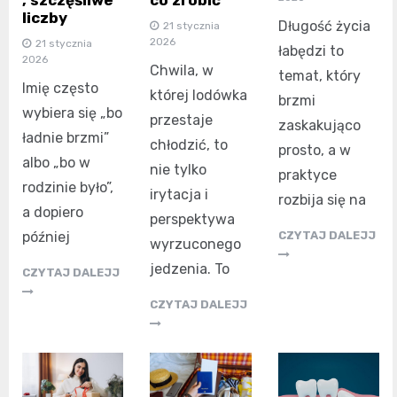
liczby
Długość życia
21 stycznia
2026
21 stycznia
łabędzi to
2026
Chwila, w
temat, który
Imię często
której lodówka
brzmi
wybiera się „bo
przestaje
zaskakująco
ładnie brzmi”
chłodzić, to
prosto, a w
albo „bo w
nie tylko
praktyce
rodzinie było”,
irytacja i
rozbija się na
a dopiero
perspektywa
później
CZYTAJ DALEJJ
wyrzuconego
jedzenia. To
CZYTAJ DALEJJ
CZYTAJ DALEJJ