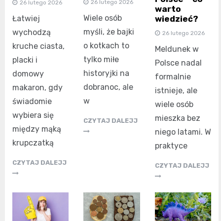
26 lutego 2026
26 lutego 2026
warto
Wiele osób
wiedzieć?
Łatwiej
myśli, że bajki
wychodzą
26 lutego 2026
o kotkach to
kruche ciasta,
Meldunek w
tylko miłe
placki i
Polsce nadal
historyjki na
domowy
formalnie
dobranoc, ale
makaron, gdy
istnieje, ale
w
świadomie
wiele osób
wybiera się
mieszka bez
CZYTAJ DALEJJ
między mąką
niego latami. W
krupczatką
praktyce
CZYTAJ DALEJJ
CZYTAJ DALEJJ