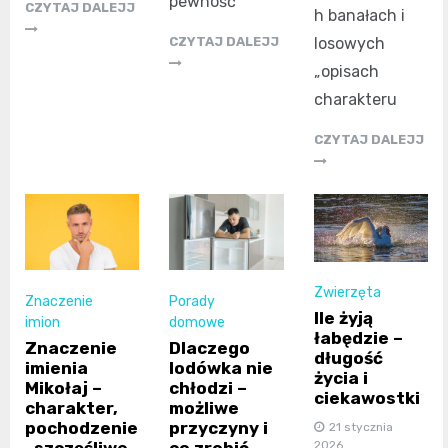
pewność
CZYTAJ DALEJJ
h banałach i
losowych
CZYTAJ DALEJJ
„opisach
charakteru
CZYTAJ DALEJJ
Zwierzęta
Znaczenie
Porady
Ile żyją
imion
domowe
łabędzie –
Znaczenie
Dlaczego
długość
imienia
lodówka nie
życia i
Mikołaj –
chłodzi –
ciekawostki
charakter,
możliwe
pochodzenie
przyczyny i
21 stycznia
, szczęśliwe
co zrobić
2026