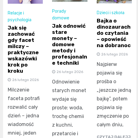
Porady
Dzieci i szkoła
Relacje i
domowe
psychologia
Bajka o
Jak odnowić
dinozaurach
Jak się
stare
do czytania
zachować
monety –
– opowieść
gdy facet
domowe
na dobranoc
milczy –
metody i
praktyczne
26 lutego 2026
profesjonaln
wskazówki
e techniki
Najpierw
krok po
kroku
26 lutego 2026
pojawia się
26 lutego 2026
prośba o
Odnowienie
Milczenie
„jeszcze jedną
starych monet
faceta potrafi
bajkę”, potem
wydaje się
rozwalić cały
pojawia się
proste: woda,
dzień – jedna
zmęczenie po
trochę chemii
wiadomość
całym dniu,
z kuchni,
mniej, jeden
przetarcie i
CZYTAJ DALEJJ