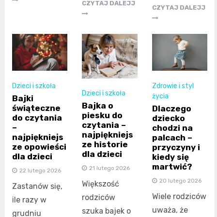
CZYTAJ DALEJJ
CZYTAJ DALEJJ
Dzieci i szkoła
Zdrowie i styl
Dzieci i szkoła
życia
Bajki
Bajka o
świąteczne
Dlaczego
piesku do
do czytania
dziecko
czytania –
–
chodzi na
najpiękniejs
najpiękniejs
palcach –
ze historie
ze opowieści
przyczyny i
dla dzieci
dla dzieci
kiedy się
martwić?
21 lutego 2026
22 lutego 2026
20 lutego 2026
Większość
Zastanów się,
Wiele rodziców
rodziców
ile razy w
uważa, że
szuka bajek o
grudniu