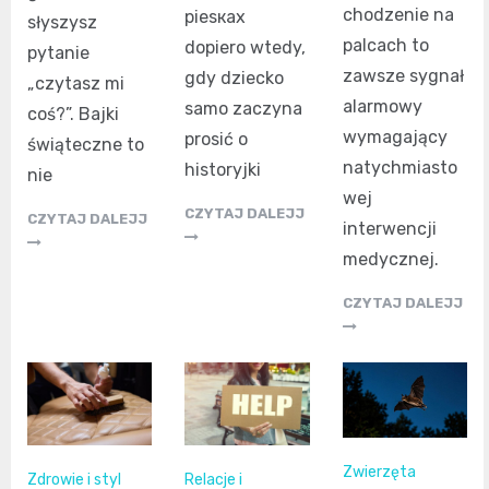
chodzenie na
piesках
słyszysz
palcach to
dopiero wtedy,
pytanie
zawsze sygnał
gdy dziecko
„czytasz mi
alarmowy
samo zaczyna
coś?”. Bajki
wymagający
prosić o
świąteczne to
natychmiasto
historyjki
nie
wej
CZYTAJ DALEJJ
CZYTAJ DALEJJ
interwencji
medycznej.
CZYTAJ DALEJJ
Zwierzęta
Zdrowie i styl
Relacje i