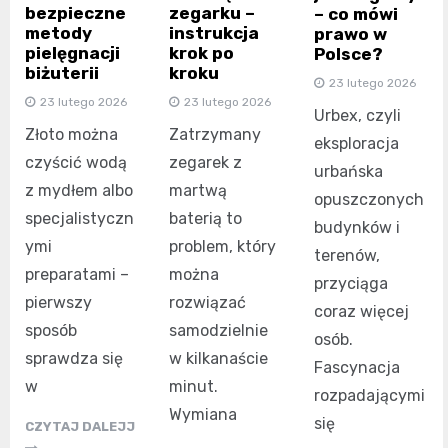
bezpieczne
zegarku –
– co mówi
metody
instrukcja
prawo w
pielęgnacji
krok po
Polsce?
biżuterii
kroku
23 lutego 2026
23 lutego 2026
23 lutego 2026
Urbex, czyli
Złoto można
Zatrzymany
eksploracja
czyścić wodą
zegarek z
urbańska
z mydłem albo
martwą
opuszczonych
specjalistyczn
baterią to
budynków i
ymi
problem, który
terenów,
preparatami –
można
przyciąga
pierwszy
rozwiązać
coraz więcej
sposób
samodzielnie
osób.
sprawdza się
w kilkanaście
Fascynacja
w
minut.
rozpadającymi
Wymiana
się
CZYTAJ DALEJJ