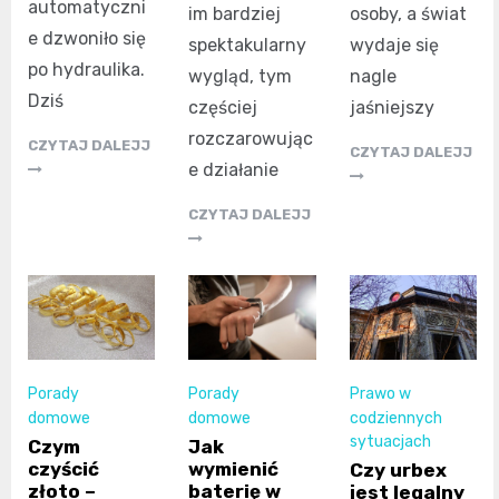
automatyczni
im bardziej
osoby, a świat
e dzwoniło się
spektakularny
wydaje się
po hydraulika.
wygląd, tym
nagle
Dziś
częściej
jaśniejszy
rozczarowując
CZYTAJ DALEJJ
CZYTAJ DALEJJ
e działanie
CZYTAJ DALEJJ
Porady
Porady
Prawo w
domowe
domowe
codziennych
sytuacjach
Czym
Jak
czyścić
wymienić
Czy urbex
złoto –
baterię w
jest legalny