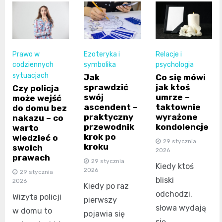
Prawo w
Ezoteryka i
Relacje i
codziennych
symbolika
psychologia
sytuacjach
Jak
Co się mówi
sprawdzić
jak ktoś
Czy policja
swój
umrze –
może wejść
ascendent –
taktownie
do domu bez
praktyczny
wyrażone
nakazu – co
przewodnik
kondolencje
warto
krok po
wiedzieć o
29 stycznia
kroku
swoich
2026
prawach
29 stycznia
Kiedy ktoś
2026
29 stycznia
bliski
2026
Kiedy po raz
odchodzi,
Wizyta policji
pierwszy
słowa wydają
w domu to
pojawia się
się