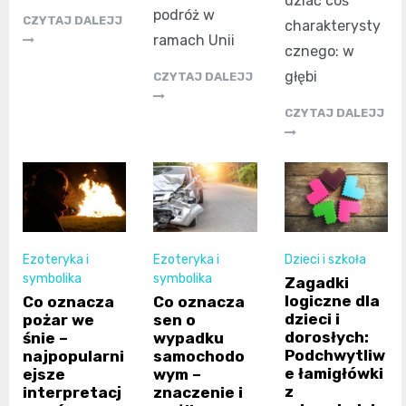
dziać coś
podróż w
CZYTAJ DALEJJ
charakterysty
ramach Unii
cznego: w
głębi
CZYTAJ DALEJJ
CZYTAJ DALEJJ
Ezoteryka i
Ezoteryka i
Dzieci i szkoła
symbolika
symbolika
Zagadki
logiczne dla
Co oznacza
Co oznacza
dzieci i
pożar we
sen o
dorosłych:
śnie –
wypadku
Podchwytliw
najpopularni
samochodo
e łamigłówki
ejsze
wym –
z
interpretacj
znaczenie i