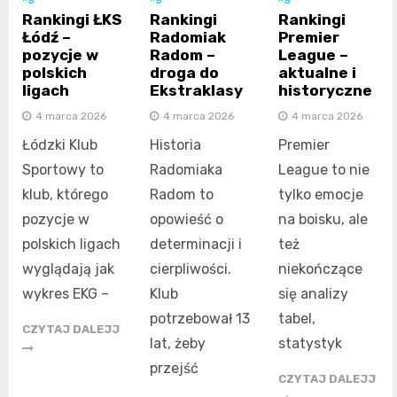
Rankingi ŁKS
Rankingi
Rankingi
Łódź –
Radomiak
Premier
pozycje w
Radom –
League –
polskich
droga do
aktualne i
ligach
Ekstraklasy
historyczne
4 marca 2026
4 marca 2026
4 marca 2026
Łódzki Klub
Historia
Premier
Sportowy to
Radomiaka
League to nie
klub, którego
Radom to
tylko emocje
pozycje w
opowieść o
na boisku, ale
polskich ligach
determinacji i
też
wyglądają jak
cierpliwości.
niekończące
wykres EKG –
Klub
się analizy
potrzebował 13
tabel,
CZYTAJ DALEJJ
lat, żeby
statystyk
przejść
CZYTAJ DALEJJ