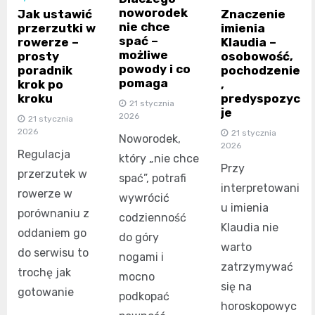
noworodek
Jak ustawić
Znaczenie
nie chce
przerzutki w
imienia
spać –
rowerze –
Klaudia –
możliwe
prosty
osobowość,
powody i co
poradnik
pochodzenie
pomaga
krok po
,
kroku
predyspozyc
21 stycznia
je
2026
21 stycznia
2026
21 stycznia
Noworodek,
2026
Regulacja
który „nie chce
Przy
przerzutek w
spać”, potrafi
interpretowani
rowerze w
wywrócić
u imienia
porównaniu z
codzienność
Klaudia nie
oddaniem go
do góry
warto
do serwisu to
nogami i
zatrzymywać
trochę jak
mocno
się na
gotowanie
podkopać
horoskopowyc