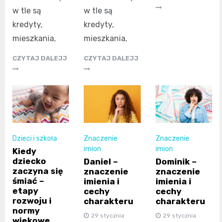
w tle są
w tle są
kredyty,
kredyty,
mieszkania,
mieszkania,
CZYTAJ DALEJJ
CZYTAJ DALEJJ
Dzieci i szkoła
Znaczenie
Znaczenie
imion
imion
Kiedy
dziecko
Daniel –
Dominik –
zaczyna się
znaczenie
znaczenie
śmiać –
imienia i
imienia i
etapy
cechy
cechy
rozwoju i
charakteru
charakteru
normy
29 stycznia
29 stycznia
wiekowe