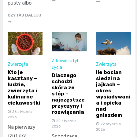
pusty albo
CZYTAJ DALEJJ
Zdrowie i styl
Zwierzęta
Zwierzęta
życia
Kto je
Ile bocian
Dlaczego
kasztany –
siedzi na
schodzi
ludzie,
jajkach –
skóra ze
zwierzęta i
okres
stóp –
kulinarne
wysiadywani
najczęstsze
ciekawostki
a i opieka
przyczyny i
nad
rozwiązania
26 stycznia
gniazdem
2026
22 stycznia
22 stycznia
2026
Na pierwszy
2026
rzut oka
Schodząca