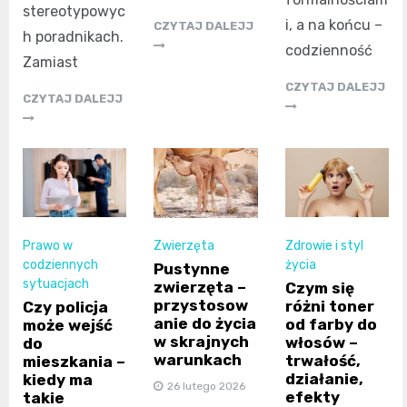
stereotypowyc
i, a na końcu –
CZYTAJ DALEJJ
h poradnikach.
codzienność
Zamiast
CZYTAJ DALEJJ
CZYTAJ DALEJJ
Prawo w
Zdrowie i styl
Zwierzęta
codziennych
życia
Pustynne
sytuacjach
zwierzęta –
Czym się
przystosow
różni toner
Czy policja
anie do życia
od farby do
może wejść
w skrajnych
włosów –
do
warunkach
trwałość,
mieszkania –
działanie,
kiedy ma
26 lutego 2026
efekty
takie