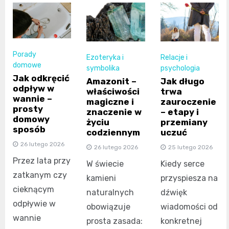
Porady
Ezoteryka i
Relacje i
domowe
symbolika
psychologia
Jak odkręcić
Amazonit –
Jak długo
odpływ w
właściwości
trwa
wannie –
magiczne i
zauroczenie
prosty
znaczenie w
– etapy i
domowy
życiu
przemiany
sposób
codziennym
uczuć
26 lutego 2026
26 lutego 2026
25 lutego 2026
Przez lata przy
W świecie
Kiedy serce
zatkanym czy
kamieni
przyspiesza na
cieknącym
naturalnych
dźwięk
odpływie w
obowiązuje
wiadomości od
wannie
prosta zasada:
konkretnej