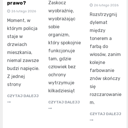
Zaskocz
prawo?
26 lutego 2026
wyobraźnię,
26 lutego 2026
Rozstrzygnij
wyobrażając
Moment, w
dylemat
sobie
którym policja
między
organizm,
staje w
tonerem a
który spokojnie
drzwiach
farbą do
funkcjonuje
mieszkania,
włosów, zanim
tam, gdzie
niemal zawsze
kolejne
człowiek bez
budzi napięcie.
farbowanie
ochrony
Z jednej
znów skończy
wytrzymuje
strony
się
kilkadziesiąt
rozczarowanie
CZYTAJ DALEJJ
m.
CZYTAJ DALEJJ
CZYTAJ DALEJJ