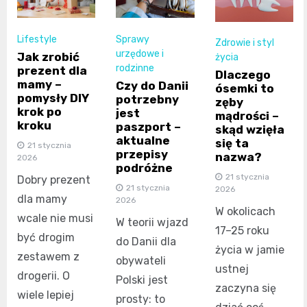
Lifestyle
Sprawy
Zdrowie i styl
urzędowe i
Jak zrobić
życia
rodzinne
prezent dla
Dlaczego
mamy –
Czy do Danii
ósemki to
pomysły DIY
potrzebny
zęby
krok po
jest
mądrości –
kroku
paszport –
skąd wzięła
aktualne
się ta
21 stycznia
przepisy
nazwa?
2026
podróżne
21 stycznia
Dobry prezent
21 stycznia
2026
dla mamy
2026
W okolicach
wcale nie musi
W teorii wjazd
17–25 roku
być drogim
do Danii dla
życia w jamie
zestawem z
obywateli
ustnej
drogerii. O
Polski jest
zaczyna się
wiele lepiej
prosty: to