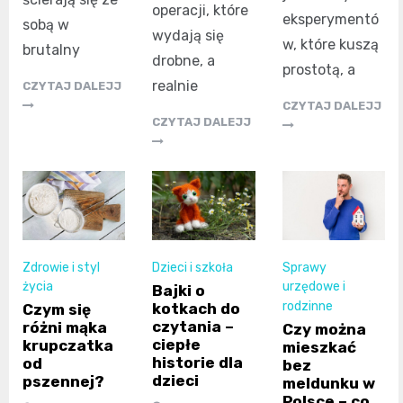
operacji, które
eksperymentó
sobą w
wydają się
w, które kuszą
brutalny
drobne, a
prostotą, a
realnie
CZYTAJ DALEJJ
CZYTAJ DALEJJ
CZYTAJ DALEJJ
Zdrowie i styl
Dzieci i szkoła
Sprawy
życia
urzędowe i
Bajki o
rodzinne
kotkach do
Czym się
czytania –
różni mąka
Czy można
ciepłe
krupczatka
mieszkać
historie dla
od
bez
dzieci
pszennej?
meldunku w
Polsce – co