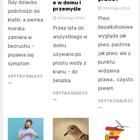
e w domu i
Gdy dziecko
przemyśle
26 lutego 2026
podchodzi do
Piwo
26 lutego 2026
klatki, a świnka
bezalkoholowe
Przez lata do
morska
wygląda jak
wszystkiego w
zamiera w
piwo, pachnie
domu
bezruchu –
jak piwo, ale z
używano po
pojawia się
punktu
prostu wody z
symptom
widzenia
kranu – do
CZYTAJ DALEJJ
prawa… często
żelazka,
piwem
CZYTAJ DALEJJ
CZYTAJ DALEJJ