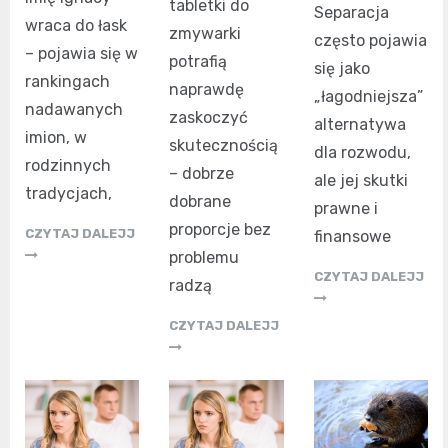
tabletki do
Separacja
wraca do łask
zmywarki
często pojawia
– pojawia się w
potrafią
się jako
rankingach
naprawdę
„łagodniejsza”
nadawanych
zaskoczyć
alternatywa
imion, w
skutecznością
dla rozwodu,
rodzinnych
– dobrze
ale jej skutki
tradycjach,
dobrane
prawne i
proporcje bez
CZYTAJ DALEJJ
finansowe
problemu
CZYTAJ DALEJJ
radzą
CZYTAJ DALEJJ