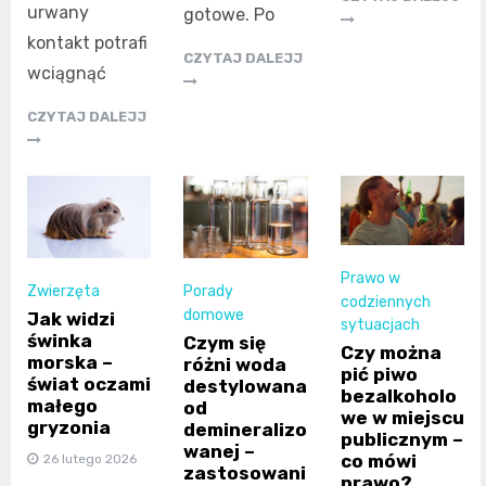
urwany
gotowe. Po
kontakt potrafi
CZYTAJ DALEJJ
wciągnąć
CZYTAJ DALEJJ
Prawo w
Zwierzęta
Porady
codziennych
domowe
Jak widzi
sytuacjach
świnka
Czym się
Czy można
morska –
różni woda
pić piwo
świat oczami
destylowana
bezalkoholo
małego
od
we w miejscu
gryzonia
demineralizo
publicznym –
wanej –
co mówi
26 lutego 2026
zastosowani
prawo?