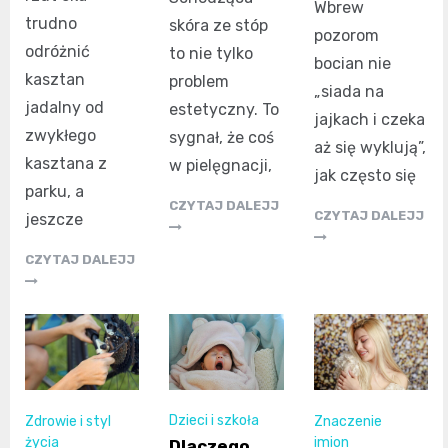
Wbrew
trudno
skóra ze stóp
pozorom
odróżnić
to nie tylko
bocian nie
kasztan
problem
„siada na
jadalny od
estetyczny. To
jajkach i czeka
zwykłego
sygnał, że coś
aż się wyklują”,
kasztana z
w pielęgnacji,
jak często się
parku, a
CZYTAJ DALEJJ
CZYTAJ DALEJJ
jeszcze
CZYTAJ DALEJJ
Dzieci i szkoła
Zdrowie i styl
Znaczenie
życia
imion
Dlaczego