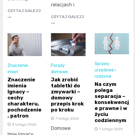
relacjach i
CZYTAJ DALEJJ
CZYTAJ DALEJJ
Sprawy
Znaczenie
Porady
urzędowe i
imion
domowe
rodzinne
Znaczenie
Jak zrobić
Na czym
imienia
tabletki do
polega
Ignacy –
zmywarki –
separacja –
cechy
domowy
konsekwencj
charakteru,
przepis krok
e prawne i w
pochodzenie
po kroku
życiu
, patron
7 lutego 2026
codziennym
8 lutego 2026
Domowe
7 lutego 2026
Imię Ignacy