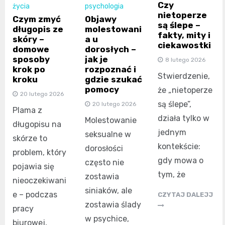
Czy
życia
psychologia
nietoperze
Czym zmyć
Objawy
są ślepe –
długopis ze
molestowani
fakty, mity i
skóry –
a u
ciekawostki
domowe
dorosłych –
sposoby
jak je
8 lutego 2026
krok po
rozpoznać i
Stwierdzenie,
kroku
gdzie szukać
pomocy
że „nietoperze
20 lutego 2026
są ślepe”,
20 lutego 2026
Plama z
działa tylko w
Molestowanie
długopisu na
jednym
seksualne w
skórze to
kontekście:
dorosłości
problem, który
gdy mowa o
często nie
pojawia się
tym, że
zostawia
nieoczekiwani
siniaków, ale
e – podczas
CZYTAJ DALEJJ
zostawia ślady
pracy
w psychice,
biurowej,