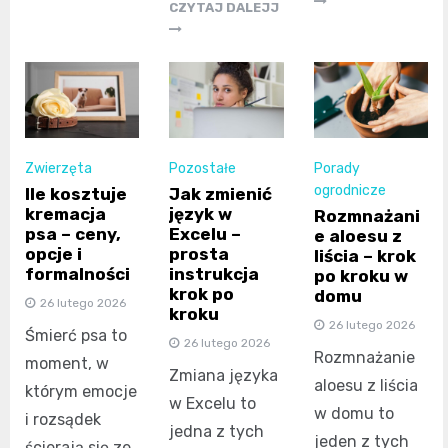
CZYTAJ DALEJJ
Zwierzęta
Pozostałe
Porady
ogrodnicze
Ile kosztuje
Jak zmienić
kremacja
język w
Rozmnażani
psa – ceny,
Excelu –
e aloesu z
opcje i
prosta
liścia – krok
formalności
instrukcja
po kroku w
krok po
domu
26 lutego 2026
kroku
26 lutego 2026
Śmierć psa to
26 lutego 2026
Rozmnażanie
moment, w
Zmiana języka
aloesu z liścia
którym emocje
w Excelu to
w domu to
i rozsądek
jedna z tych
jeden z tych
ścierają się ze