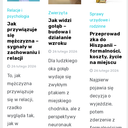
Relacje i
Zwierzęta
Sprawy
psychologia
Jak widzi
urzędowe i
Jak
gołąb –
rodzinne
przywiązuje
budowa i
Przeprowad
się
działanie
zka do
mężczyzna –
wzroku
Hiszpanii –
sygnały w
formalności,
zachowaniu i
26 lutego 2026
koszty, życie
relacji
Dla ludzkiego
na miejscu
26 lutego 2026
oka gołąb
26 lutego 2026
To, jak
wydaje się
Najpierw
mężczyzna
zwykłym
pojawia się
przywiązuje
ptakiem z
decyzja o
się w relacji,
miejskiego
wyjeździe,
rzadko
chodnika, ale z
potem
wygląda tak,
perspektywy
zderzenie z
jak w
neuronauk
formalnościam