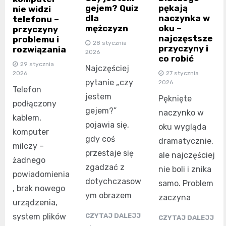
gejem? Quiz
pękają
nie widzi
dla
naczynka w
telefonu –
mężczyzn
oku –
przyczyny
najczęstsze
problemu i
28 stycznia
przyczyny i
rozwiązania
2026
co robić
29 stycznia
Najczęściej
2026
27 stycznia
pytanie „czy
2026
Telefon
jestem
Pęknięte
podłączony
gejem?”
naczynko w
kablem,
pojawia się,
oku wygląda
komputer
gdy coś
dramatycznie,
milczy –
przestaje się
ale najczęściej
żadnego
zgadzać z
nie boli i znika
powiadomienia
dotychczasow
samo. Problem
, brak nowego
ym obrazem
zaczyna
urządzenia,
system plików
CZYTAJ DALEJJ
CZYTAJ DALEJJ