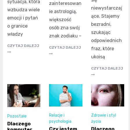
sytuacja, która
zainteresowan
niewystarczaj
wzbudza wiele
ie astrologią,
ące. Stajemy
emocji i pytań
większość
bezradni,
o granice
osób zna swój
szukając
władzy
znak zodiaku –
odpowiednich
CZYTAJ DALEJJ
CZYTAJ DALEJJ
fraz, które
ukoisą
CZYTAJ DALEJJ
Relacje i
Zdrowie i styl
Pozostałe
psychologia
życia
Dlaczego
Czy jestem
Dlaczego
komputer