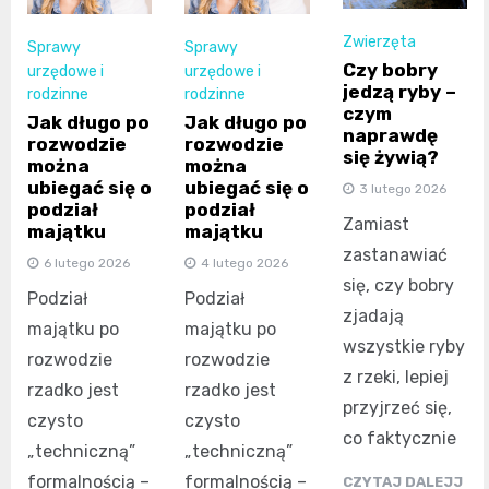
Zwierzęta
Sprawy
Sprawy
Czy bobry
urzędowe i
urzędowe i
jedzą ryby –
rodzinne
rodzinne
czym
Jak długo po
Jak długo po
naprawdę
rozwodzie
rozwodzie
się żywią?
można
można
ubiegać się o
ubiegać się o
3 lutego 2026
podział
podział
Zamiast
majątku
majątku
zastanawiać
6 lutego 2026
4 lutego 2026
się, czy bobry
Podział
Podział
zjadają
majątku po
majątku po
wszystkie ryby
rozwodzie
rozwodzie
z rzeki, lepiej
rzadko jest
rzadko jest
przyjrzeć się,
czysto
czysto
co faktycznie
„techniczną”
„techniczną”
formalnością –
formalnością –
CZYTAJ DALEJJ