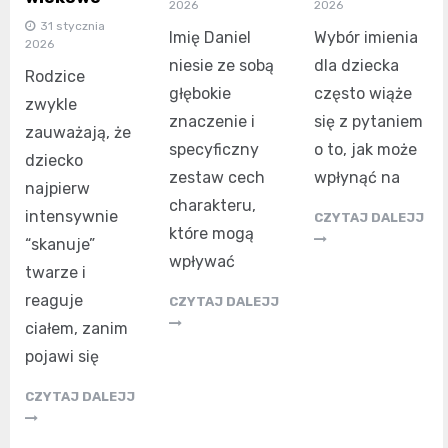
2026
2026
31 stycznia
Imię Daniel
Wybór imienia
2026
niesie ze sobą
dla dziecka
Rodzice
głębokie
często wiąże
zwykle
znaczenie i
się z pytaniem
zauważają, że
specyficzny
o to, jak może
dziecko
zestaw cech
wpłynąć na
najpierw
charakteru,
intensywnie
CZYTAJ DALEJJ
które mogą
“skanuje”
wpływać
twarze i
reaguje
CZYTAJ DALEJJ
ciałem, zanim
pojawi się
CZYTAJ DALEJJ