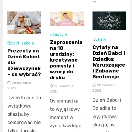
Lifestyle
Cytaty
Zaproszenia
Dzieci i szkoła
Cytaty na
na 18
Prezenty na
Dzień Babci i
urodziny:
Dzień Kobiet
Dziadka:
kreatywne
dla
Wzruszające
pomysły i
dziewczynek
i Zabawne
wzory do
– co wybrać?
Sentencje
druku
28 kwietnia
28 kwietnia
28 kwietnia
2025
2025
2025
Dzień Kobiet to
Dzień Babci i
Osiemnastka
wyjątkowa
Dziadka to
to wyjątkowy
okazja, by
wyjątkowa
moment w
celebrować nie
okazja, by
życiu każdego
tylko dorosłe