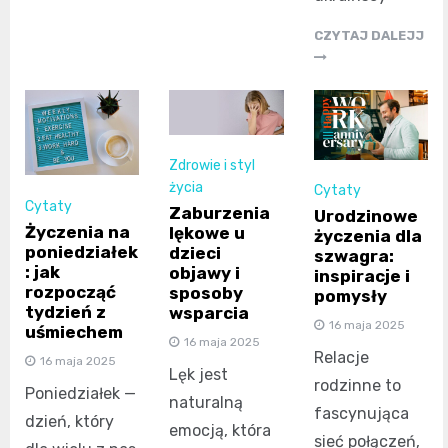
CZYTAJ DALEJJ
Zdrowie i styl
życia
Cytaty
Cytaty
Zaburzenia
Urodzinowe
Życzenia na
lękowe u
życzenia dla
poniedziałek
dzieci
szwagra:
: jak
objawy i
inspiracje i
rozpocząć
sposoby
pomysły
tydzień z
wsparcia
16 maja 2025
uśmiechem
16 maja 2025
Relacje
16 maja 2025
Lęk jest
rodzinne to
Poniedziałek —
naturalną
fascynująca
dzień, który
emocją, która
sieć połączeń,