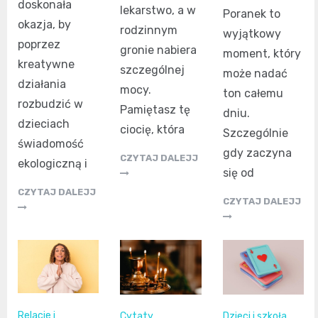
doskonała
lekarstwo, a w
Poranek to
okazja, by
rodzinnym
wyjątkowy
poprzez
gronie nabiera
moment, który
kreatywne
szczególnej
może nadać
działania
mocy.
ton całemu
rozbudzić w
Pamiętasz tę
dniu.
dzieciach
ciocię, która
Szczególnie
świadomość
gdy zaczyna
CZYTAJ DALEJJ
ekologiczną i
się od
CZYTAJ DALEJJ
CZYTAJ DALEJJ
Relacje i
Cytaty
Dzieci i szkoła