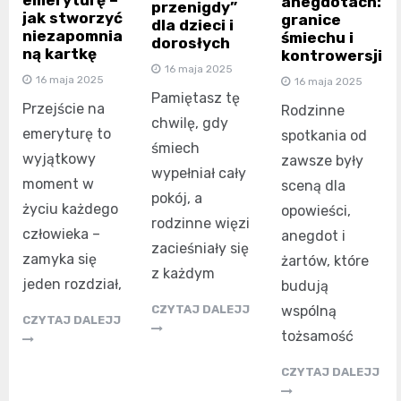
emeryturę –
anegdotach:
przenigdy”
jak stworzyć
granice
dla dzieci i
niezapomnia
śmiechu i
dorosłych
ną kartkę
kontrowersji
16 maja 2025
16 maja 2025
16 maja 2025
Pamiętasz tę
Przejście na
Rodzinne
chwilę, gdy
emeryturę to
spotkania od
śmiech
wyjątkowy
zawsze były
wypełniał cały
moment w
sceną dla
pokój, a
życiu każdego
opowieści,
rodzinne więzi
człowieka –
anegdot i
zacieśniały się
zamyka się
żartów, które
z każdym
jeden rozdział,
budują
wspólną
CZYTAJ DALEJJ
CZYTAJ DALEJJ
tożsamość
CZYTAJ DALEJJ