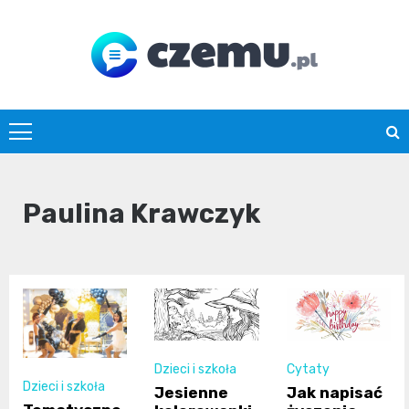
Skip
to
content
czemu.pl
Paulina Krawczyk
Dzieci i szkoła
Cytaty
Dzieci i szkoła
Jesienne
Jak napisać