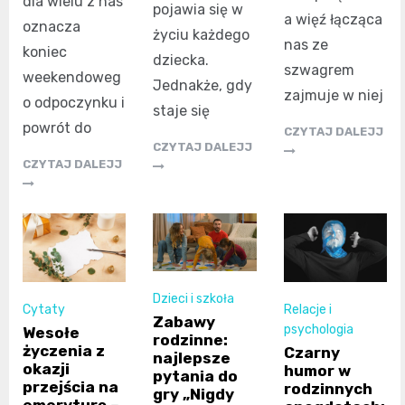
dla wielu z nas
pojawia się w
a więź łącząca
oznacza
życiu każdego
nas ze
koniec
dziecka.
szwagrem
weekendoweg
Jednakże, gdy
zajmuje w niej
o odpoczynku i
staje się
powrót do
CZYTAJ DALEJJ
CZYTAJ DALEJJ
CZYTAJ DALEJJ
Dzieci i szkoła
Cytaty
Relacje i
Zabawy
psychologia
Wesołe
rodzinne:
życzenia z
Czarny
najlepsze
okazji
humor w
pytania do
przejścia na
rodzinnych
gry „Nigdy