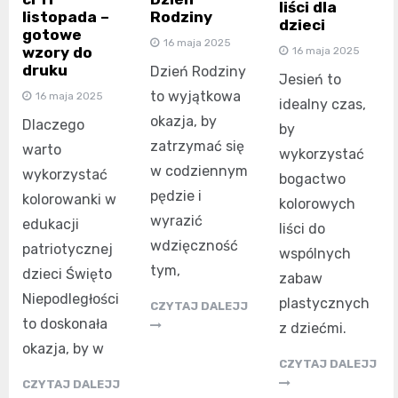
liści dla
listopada –
Rodziny
dzieci
gotowe
16 maja 2025
wzory do
16 maja 2025
druku
Dzień Rodziny
Jesień to
to wyjątkowa
16 maja 2025
idealny czas,
okazja, by
Dlaczego
by
zatrzymać się
warto
wykorzystać
w codziennym
wykorzystać
bogactwo
pędzie i
kolorowanki w
kolorowych
wyrazić
edukacji
liści do
wdzięczność
patriotycznej
wspólnych
tym,
dzieci Święto
zabaw
Niepodległości
plastycznych
CZYTAJ DALEJJ
to doskonała
z dziećmi.
okazja, by w
CZYTAJ DALEJJ
CZYTAJ DALEJJ