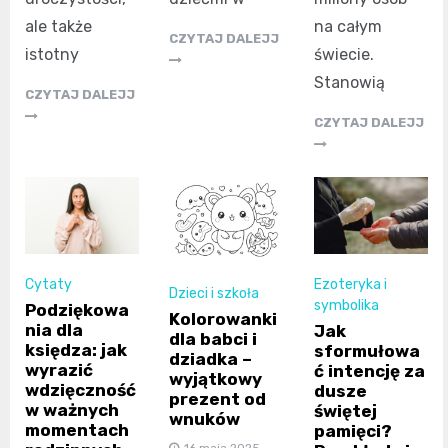
na całym
ale także
CZYTAJ DALEJJ
świecie.
istotny
Stanowią
CZYTAJ DALEJJ
CZYTAJ DALEJJ
Cytaty
Ezoteryka i
Dzieci i szkoła
symbolika
Podziękowa
Kolorowanki
nia dla
Jak
dla babci i
księdza: jak
sformułowa
dziadka –
wyrazić
ć intencję za
wyjątkowy
wdzięczność
dusze
prezent od
w ważnych
świętej
wnuków
momentach
pamięci?