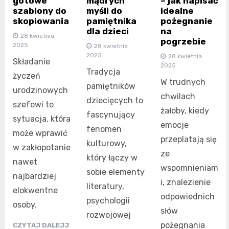
gotowe
mądrych
– jak napisać
szablony do
myśli do
idealne
skopiowania
pamiętnika
pożegnanie
dla dzieci
na
28 kwietnia
pogrzebie
2025
28 kwietnia
2025
28 kwietnia
Składanie
2025
Tradycja
życzeń
W trudnych
pamiętników
urodzinowych
chwilach
dziecięcych to
szefowi to
żałoby, kiedy
fascynujący
sytuacja, która
emocje
fenomen
może wprawić
przeplatają się
kulturowy,
w zakłopotanie
ze
który łączy w
nawet
wspomnieniam
sobie elementy
najbardziej
i, znalezienie
literatury,
elokwentne
odpowiednich
psychologii
osoby.
słów
rozwojowej
pożegnania
CZYTAJ DALEJJ