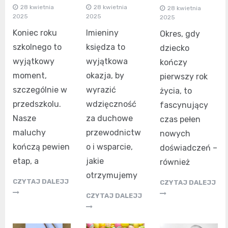
28 kwietnia
28 kwietnia
28 kwietnia
2025
2025
2025
Koniec roku
Imieniny
Okres, gdy
szkolnego to
księdza to
dziecko
wyjątkowy
wyjątkowa
kończy
moment,
okazja, by
pierwszy rok
szczególnie w
wyrazić
życia, to
przedszkolu.
wdzięczność
fascynujący
Nasze
za duchowe
czas pełen
maluchy
przewodnictw
nowych
kończą pewien
o i wsparcie,
doświadczeń –
etap, a
jakie
również
otrzymujemy
CZYTAJ DALEJJ
CZYTAJ DALEJJ
CZYTAJ DALEJJ