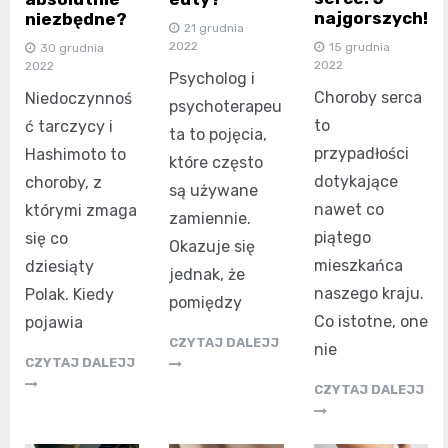
najgorszych!
niezbędne?
21 grudnia
2022
15 grudnia
30 grudnia
2022
2022
Psycholog i
Choroby serca
Niedoczynnoś
psychoterapeu
to
ć tarczycy i
ta to pojęcia,
przypadłości
Hashimoto to
które często
dotykające
choroby, z
są używane
nawet co
którymi zmaga
zamiennie.
piątego
się co
Okazuje się
mieszkańca
dziesiąty
jednak, że
naszego kraju.
Polak. Kiedy
pomiędzy
Co istotne, one
pojawia
CZYTAJ DALEJJ
nie
CZYTAJ DALEJJ
CZYTAJ DALEJJ