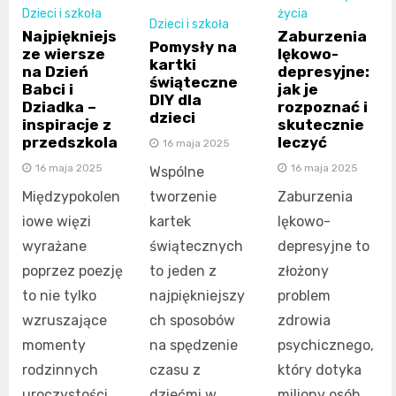
życia
Dzieci i szkoła
Dzieci i szkoła
Zaburzenia
Najpiękniejs
Pomysły na
lękowo-
ze wiersze
kartki
depresyjne:
na Dzień
świąteczne
jak je
Babci i
DIY dla
rozpoznać i
Dziadka –
dzieci
skutecznie
inspiracje z
leczyć
przedszkola
16 maja 2025
16 maja 2025
16 maja 2025
Wspólne
tworzenie
Zaburzenia
Międzypokolen
kartek
lękowo-
iowe więzi
świątecznych
depresyjne to
wyrażane
to jeden z
złożony
poprzez poezję
najpiękniejszy
problem
to nie tylko
ch sposobów
zdrowia
wzruszające
na spędzenie
psychicznego,
momenty
czasu z
który dotyka
rodzinnych
dziećmi w
miliony osób
uroczystości,