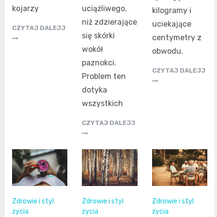
uciążliwego,
kojarzy
kilogramy i
niż zdzierające
uciekające
CZYTAJ DALEJJ
się skórki
centymetry z
wokół
obwodu.
paznokci.
CZYTAJ DALEJJ
Problem ten
dotyka
wszystkich
CZYTAJ DALEJJ
Zdrowie i styl
Zdrowie i styl
Zdrowie i styl
życia
życia
życia