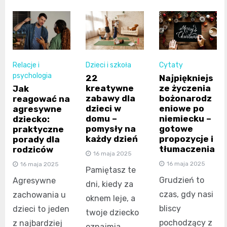
Relacje i
Dzieci i szkoła
Cytaty
psychologia
22
Najpiękniejs
kreatywne
ze życzenia
Jak
zabawy dla
bożonarodz
reagować na
dzieci w
eniowe po
agresywne
domu –
niemiecku –
dziecko:
pomysły na
gotowe
praktyczne
każdy dzień
propozycje i
porady dla
tłumaczenia
rodziców
16 maja 2025
16 maja 2025
16 maja 2025
Pamiętasz te
Grudzień to
Agresywne
dni, kiedy za
czas, gdy nasi
zachowania u
oknem leje, a
bliscy
dzieci to jeden
twoje dziecko
pochodzący z
z najbardziej
oznajmia