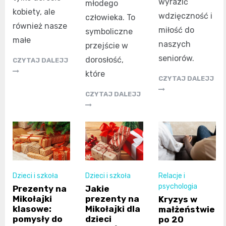
wyrazić
młodego
kobiety, ale
wdzięczność i
człowieka. To
również nasze
miłość do
symboliczne
małe
naszych
przejście w
seniorów.
dorosłość,
CZYTAJ DALEJJ
które
CZYTAJ DALEJJ
CZYTAJ DALEJJ
Dzieci i szkoła
Dzieci i szkoła
Relacje i
psychologia
Prezenty na
Jakie
Mikołajki
prezenty na
Kryzys w
klasowe:
Mikołajki dla
małżeństwie
pomysły do
dzieci
po 20