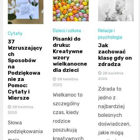
Dzieci i szkoła
Relacje i
Cytaty
psychologia
Pisanki do
37
druku:
Jak
Wzruszający
Kreatywne
zachować
ch
wzory
klasę gdy on
Sposobów
wielkanocne
zdradza
na
dla dzieci
Podziękowa
28 kwietnia
nie za
2025
28 kwietnia
Pomoc:
2025
Zdrada to
Cytaty i
Wielkanoc to
jedno z
Wiersze
szczególny
najbardziej
28 kwietnia
czas, kiedy
2025
bolesnych
rodzice
Słowa
doświadczeń,
poszukują
podziękowania
jakie mogą
kreatywnych