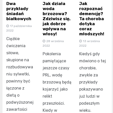
Dwa
Jak działa
Jak
przykłady
woda
rozpoznać
śniadań
brzozowa?
demencję?
białkowych
Zdziwisz się,
Ta choroba
jak dobrze
dotyka
17 października
wpływa na
coraz
2022
włosy!
młodszych!
Ciężkie
28 września
13 września
ćwiczenia
2022
2022
siłowe,
Pokolenia
Kiedyś gdy
skupione na
pamiętające
mówiono o tej
rozbudowywa
jeszcze czasy
chorobie,
niu sylwetki,
PRL, wodę
zwykle za
powinny być
brzozową będą
przykłady
łączone z
kojarzyć jako
pokazywano
dietą o
relikt
już ludzi w
podwyższonej
przeszłości.
podeszłym
zawartości
Kiedy w
wieku.