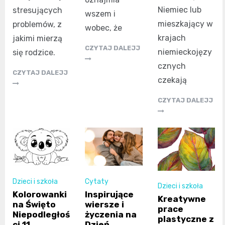
Niemiec lub
stresujących
wszem i
mieszkający w
problemów, z
wobec, że
krajach
jakimi mierzą
CZYTAJ DALEJJ
niemieckojęzy
się rodzice.
cznych
CZYTAJ DALEJJ
czekają
CZYTAJ DALEJJ
Dzieci i szkoła
Cytaty
Dzieci i szkoła
Kolorowanki
Inspirujące
Kreatywne
na Święto
wiersze i
prace
Niepodległoś
życzenia na
plastyczne z
ci 11
Dzień