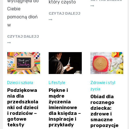
wyciągnęła do
który często
Ciebie
CZYTAJ DALEJJ
pomocną dłoń
w
CZYTAJ DALEJJ
Dzieci i szkoła
Lifestyle
Zdrowie i styl
życia
Podziękowa
Piękne i
nia dla
mądre
Obiad dla
przedszkola
życzenia
rocznego
nki od dzieci
imieninowe
dziecka:
i rodziców –
dla księdza –
zdrowe i
gotowe
inspiracje i
smaczne
teksty
przykłady
propozycje