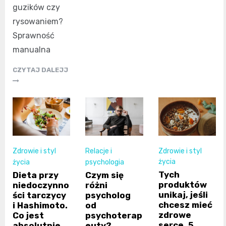
guzików czy
rysowaniem?
Sprawność
manualna
CZYTAJ DALEJJ
Zdrowie i styl
Zdrowie i styl
Relacje i
życia
życia
psychologia
Tych
Dieta przy
Czym się
produktów
niedoczynno
różni
unikaj, jeśli
ści tarczycy
psycholog
chcesz mieć
i Hashimoto.
od
zdrowe
Co jest
psychoterap
serce. 5
absolutnie
euty?