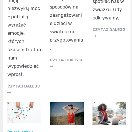
mają
spotkać nas w
sposobów na
niezwykłą moc
związku. Gdy
zaangażowani
– potrafią
odkrywamy,
e dzieci w
wyrażać
CZYTAJ DALEJJ
świąteczne
emocje,
przygotowania
których
.
czasem trudno
nam
CZYTAJ DALEJJ
wypowiedzieć
wprost.
CZYTAJ DALEJJ