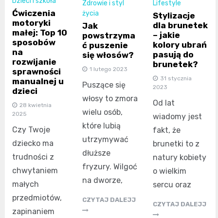
Dzieci i szkoła
Zdrowie i styl
Lifestyle
Ćwiczenia
życia
Stylizacje
motoryki
dla brunetek
Jak
małej: Top 10
– jakie
powstrzyma
sposobów
kolory ubrań
ć puszenie
na
pasują do
się włosów?
rozwijanie
brunetek?
1 lutego 2023
sprawności
31 stycznia
manualnej u
Puszące się
2023
dzieci
włosy to zmora
Od lat
28 kwietnia
wielu osób,
2025
wiadomy jest
które lubią
Czy Twoje
fakt, że
utrzymywać
dziecko ma
brunetki to z
dłuższe
trudności z
natury kobiety
fryzury. Wilgoć
chwytaniem
o wielkim
na dworze,
małych
sercu oraz
przedmiotów,
CZYTAJ DALEJJ
CZYTAJ DALEJJ
zapinaniem