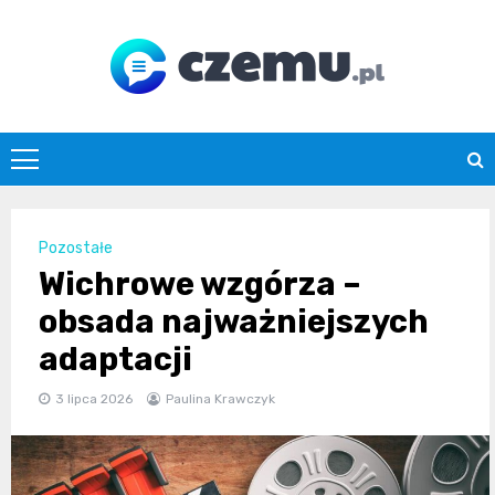
Skip
to
content
czemu.pl
Pozostałe
Wichrowe wzgórza –
obsada najważniejszych
adaptacji
3 lipca 2026
Paulina Krawczyk