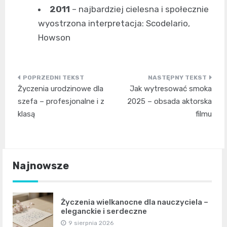
2011
– najbardziej cielesna i społecznie
wyostrzona interpretacja: Scodelario,
Howson
Nawigacja
Życzenia urodzinowe dla
Jak wytresować smoka
wpisu
szefa – profesjonalne i z
2025 – obsada aktorska
klasą
filmu
Najnowsze
Życzenia wielkanocne dla nauczyciela –
eleganckie i serdeczne
9 sierpnia 2026