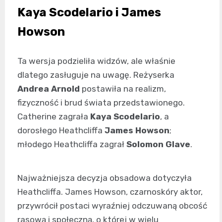
Kaya Scodelario i James
Howson
Ta wersja podzieliła widzów, ale właśnie
dlatego zasługuje na uwagę. Reżyserka
Andrea Arnold
postawiła na realizm,
fizyczność i brud świata przedstawionego.
Catherine zagrała
Kaya Scodelario
, a
dorosłego Heathcliffa
James Howson
;
młodego Heathcliffa zagrał
Solomon Glave
.
Najważniejsza decyzja obsadowa dotyczyła
Heathcliffa. James Howson, czarnoskóry aktor,
przywrócił postaci wyraźniej odczuwaną obcość
rasową i społeczną, o której w wielu